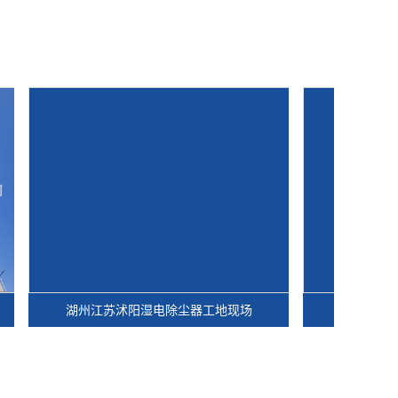
湖州江苏沭阳湿电除尘器工地现场
湖州脱硫湿电