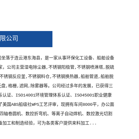
限公司
司坐落于连云港东海县，是一家从事环保化工设备、船舶设备
家，公司主营湿电除尘器,不锈钢阳极管,不锈钢喷淋塔,脱硫
,不锈钢反应釜,不锈钢料仓,不锈钢换热器,船舶管道,船舶脱
托盘,格栅,滤网,除雾器等。公司经过多年的发展，已获得三
系认证、ISO14001环境管理体系认证、ISO45001职业健康
美国ABS船级社WPS工艺评审，现拥有车间8000平，办公面
（四轴卷圆机、数控折弯机、等离子自动焊机、数控激光切割
备加工和制造经验，可为各类客户提供来料加工...