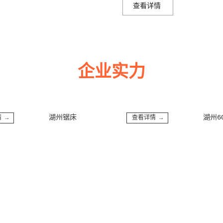
查看详情
企业实力
多年来诚信服务每一位客户，以至诚用心，缔造优良品质。
湖州锯床
湖州6000W
查看详情 →