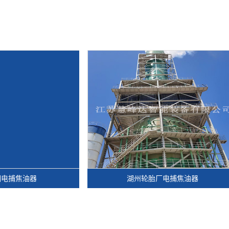
器
湖州轮胎厂电捕焦油器