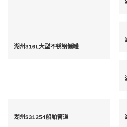
湖州316L大型不锈钢储罐
湖州S31254船舶管道