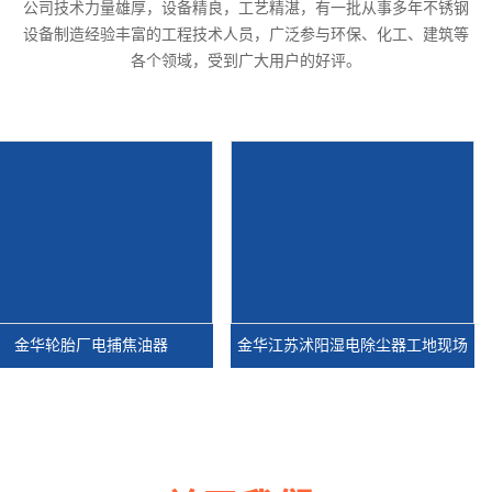
公司技术力量雄厚，设备精良，工艺精湛，有一批从事多年不锈钢
设备制造经验丰富的工程技术人员，广泛参与环保、化工、建筑等
各个领域，受到广大用户的好评。
金华轮胎厂电捕焦油器
金华江苏沭阳湿电除尘器工地现场