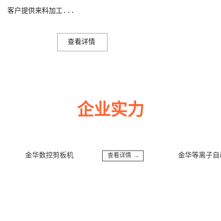
客户提供来料加工...
查看详情
企业实力
多年来诚信服务每一位客户，以至诚用心，缔造优良品质。
金华数控剪板机
金华等离子自动
查看详情 →