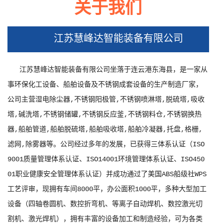
关于我们
金华轮胎厂电捕焦油器
金华江苏沭阳湿电除尘器工地现场
金华油烟电捕焦油器
江苏慧峰达智能装备有限公司
江苏慧峰达智能装备有限公司坐落于连云港东海县，是一家从
事环保化工设备、船舶设备及不锈钢成套设备的生产制造厂家，
公司主营湿电除尘器,不锈钢阳极管,不锈钢喷淋塔,脱硫塔,吸收
塔,碱洗塔,不锈钢储罐,不锈钢反应釜,不锈钢料仓,不锈钢换热
器,船舶管道,船舶脱硫塔,船舶吸收塔,船舶冷凝器,托盘,格栅,
滤网,除雾器等。公司经过多年的发展，已获得三体系认证（ISO
9001质量管理体系认证、ISO14001环境管理体系认证、ISO450
01职业健康安全管理体系认证）并成功通过了美国ABS船级社WPS
工艺评审，现拥有车间8000平，办公面积1000平，多种大型加工
设备（四轴卷圆机、数控折弯机、等离子自动焊机、数控激光切
割机、激光焊机），拥有丰富的设备加工和制造经验，可为各类