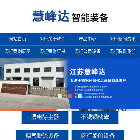
网站首页
闵行关于我们
产品中心
闵行新闻资讯
闵行案例展示
闵行荣誉证书
闵行公司设备
闵行联系我们
产品中心
多年来诚信服务每一位客户，以至诚用心，缔造优良品质。
湿电除尘器
不锈钢储罐
烟气脱硫设备
闵行船舶设备