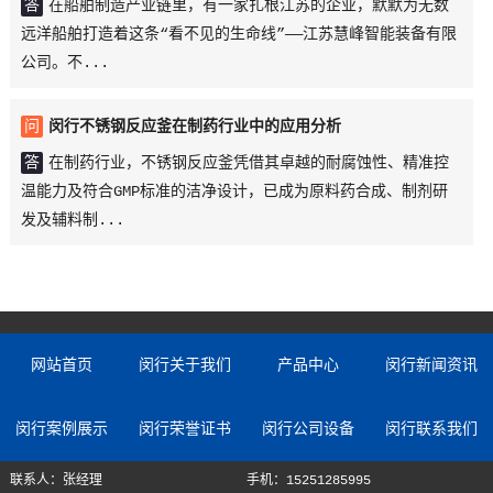
答
在船舶制造产业链里，有一家扎根江苏的企业，默默为无数
远洋船舶打造着这条“看不见的生命线”——江苏慧峰智能装备有限
公司。不...
问
闵行不锈钢反应釜在制药行业中的应用分析
答
在制药行业，不锈钢反应釜凭借其卓越的耐腐蚀性、精准控
温能力及符合GMP标准的洁净设计，已成为原料药合成、制剂研
发及辅料制...
网站首页
闵行关于我们
产品中心
闵行新闻资讯
闵行案例展示
闵行荣誉证书
闵行公司设备
闵行联系我们
联系人：张经理
手机：15251285995