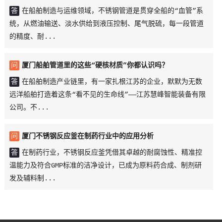
厦门等离子自动焊机
查看详情 →
答
在船舶制造与运维领域，不锈钢管道是贯穿全船的“血管”系
统，从燃油输送、淡水供给到液压控制、尾气脱硫，每一段管道
的精度、耐...
问
厦门船舶管道里的这些“硬核材质”你都认识吗？
答
在船舶制造产业链里，有一家扎根江苏的企业，默默为无数
远洋船舶打造着这条“看不见的生命线”——江苏慧峰智能装备有限
公司。不...
问
厦门不锈钢反应釜在制药行业中的应用分析
答
在制药行业，不锈钢反应釜凭借其卓越的耐腐蚀性、精准控
温能力及符合GMP标准的洁净设计，已成为原料药合成、制剂研
发及辅料制...