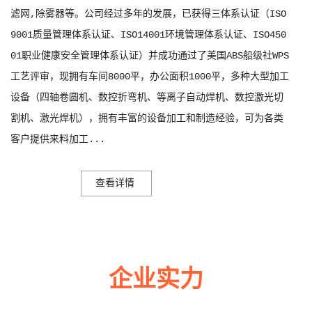
厦门脱硫湿电一体设备
滤网,除雾器等。公司经过多年的发展，已获得三体系认证（ISO
9001质量管理体系认证、ISO14001环境管理体系认证、ISO450
01职业健康安全管理体系认证）并成功通过了美国ABS船级社WPS
工艺评审，现拥有车间8000平，办公面积1000平，多种大型加工
设备（四轴卷圆机、数控折弯机、等离子自动焊机、数控激光切
割机、激光焊机），拥有丰富的设备加工和制造经验，可为各类
客户提供来料加工...
厦门油烟电捕焦油器
查看详情
企业实力
多年来诚信服务每一位客户，以至诚用心，缔造优良品质。