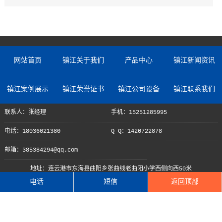
网站首页
镇江关于我们
产品中心
镇江新闻资讯
镇江案例展示
镇江荣誉证书
镇江公司设备
镇江联系我们
联系人：张经理
手机：15251285995
电话：18036021380
Q Q：1420722878
邮箱：385384294@qq.com
地址：连云港市东海县曲阳乡张曲线老曲阳小学西侧向西50米
电话
短信
返回顶部
Copyright © 2022 江苏慧峰达智能装备有限公司
苏ICP备2022048147号-1
苏公网安备 32072202010498号
XML地图