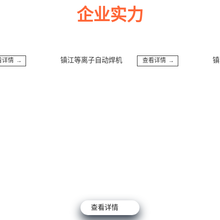
企业实力
多年来诚信服务每一位客户，以至诚用心，缔造优良品质。
镇江等离子自动焊机
镇江
情 →
查看详情 →
查看详情