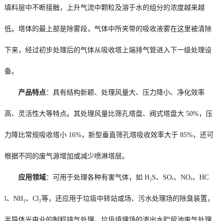
填料层中不断接触，上升气流中颗粒及溶于水的组分的浓度越来越
低。塔体的最上部是除雾段，气体中所夹带的吸收液雾在这里被清除
下来，经过初步处理后的气体从吸收塔上端排气管进入下一级处理设
备。
产品特点
：具有结构新颖、处理风量大、压力降小、净化效率
高、灵活性大等特点。其处理风量比筛孔塔盘、阀式塔盘大 50%，压
力降比常规吸收塔小 16%，新型垂直筛孔塔吸收效率大于 85%，还可
根据不同的废气源增加或减少喷淋塔层。
应用领域
：可用于处理各种有害气体，如 H₂S、SOₓ、NOₓ、HC
l、NH₃、Cl₂等，还应用于垃圾中转站或场、污水处理场的除臭装置，
半导体光电业的制程排气处理，垃圾填埋场的渗出水贮留池废气处理