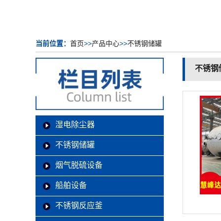
当前位置：
首页
>>
产品中心
>>
不锈钢储罐
不锈钢
湿电除尘器
不锈钢储罐
烟气脱硫设备
船舶设备
不锈钢反应釜