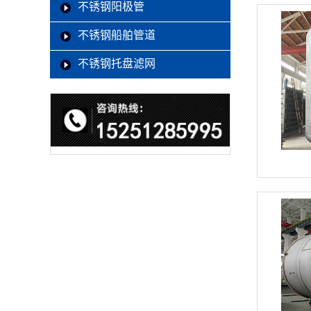
不锈钢阳极管
不锈钢船舶管道
不锈钢托盘滤网