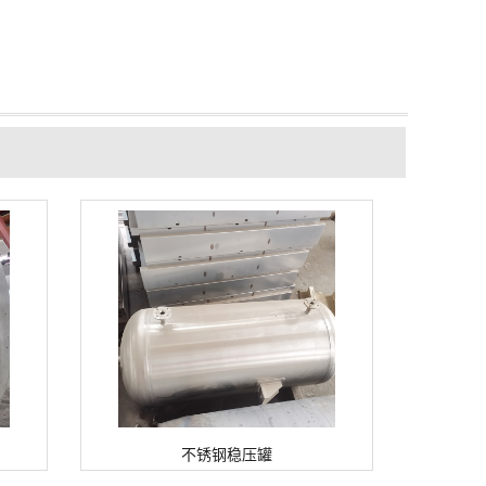
不锈钢稳压罐