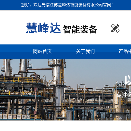
您好，欢迎光临江苏慧峰达智能装备有限公司官网！

网站首页
关于我们
产品