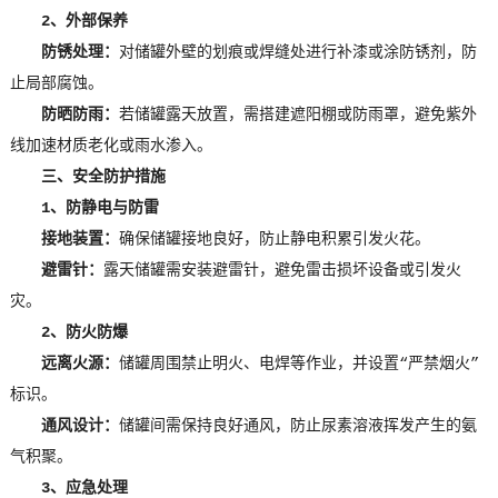
2、外部保养
防锈处理：
对储罐外壁的划痕或焊缝处进行补漆或涂防锈剂，防
止局部腐蚀。
防晒防雨：
若储罐露天放置，需搭建遮阳棚或防雨罩，避免紫外
线加速材质老化或雨水渗入。
三、安全防护措施
1、防静电与防雷
接地装置：
确保储罐接地良好，防止静电积累引发火花。
避雷针：
露天储罐需安装避雷针，避免雷击损坏设备或引发火
灾。
2、防火防爆
远离火源：
储罐周围禁止明火、电焊等作业，并设置“严禁烟火”
标识。
通风设计：
储罐间需保持良好通风，防止尿素溶液挥发产生的氨
气积聚。
3、应急处理