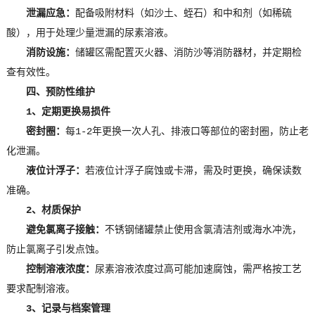
泄漏应急：
配备吸附材料（如沙土、蛭石）和中和剂（如稀硫
酸），用于处理少量泄漏的尿素溶液。
消防设施：
储罐区需配置灭火器、消防沙等消防器材，并定期检
查有效性。
四、预防性维护
1、定期更换易损件
密封圈：
每1-2年更换一次人孔、排液口等部位的密封圈，防止老
化泄漏。
液位计浮子：
若液位计浮子腐蚀或卡滞，需及时更换，确保读数
准确。
2、材质保护
避免氯离子接触：
不锈钢储罐禁止使用含氯清洁剂或海水冲洗，
防止氯离子引发点蚀。
控制溶液浓度：
尿素溶液浓度过高可能加速腐蚀，需严格按工艺
要求配制溶液。
3、记录与档案管理