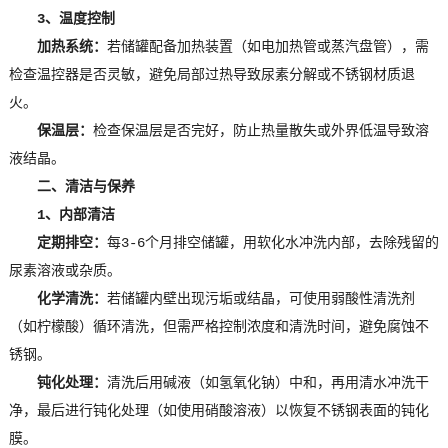
3、温度控制
加热系统：
若储罐配备加热装置（如电加热管或蒸汽盘管），需
检查温控器是否灵敏，避免局部过热导致尿素分解或不锈钢材质退
火。
保温层：
检查保温层是否完好，防止热量散失或外界低温导致溶
液结晶。
二、清洁与保养
1、内部清洁
定期排空：
每3-6个月排空储罐，用软化水冲洗内部，去除残留的
尿素溶液或杂质。
化学清洗：
若储罐内壁出现污垢或结晶，可使用弱酸性清洗剂
（如柠檬酸）循环清洗，但需严格控制浓度和清洗时间，避免腐蚀不
锈钢。
钝化处理：
清洗后用碱液（如氢氧化钠）中和，再用清水冲洗干
净，最后进行钝化处理（如使用硝酸溶液）以恢复不锈钢表面的钝化
膜。