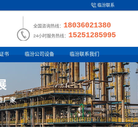
临汾联系
产品中心
|
我们
18036021380
全国咨询热线：
15251285995
24小时服务热线：
证书
临汾公司设备
临汾联系我们