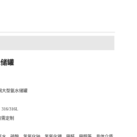
水储罐
钢大型氨水储罐
16/316L
式按需定制
氧水、硫酸、氢氧化钠、氢氧化钾、甲醛、甲醇等，具体介质、浓度请来