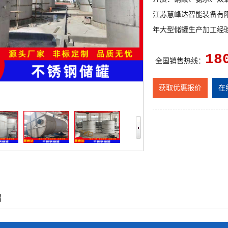
江苏慧峰达智能装备有
年大型储罐生产加工经
18
优质服务：
如果您对我
全国销售热线：
服务！
获取优惠报价
在
绍