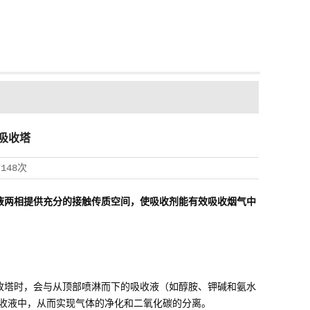
吸收塔
7148次
液两相提供充分的接触传质空间，使吸收剂能有效吸收烟气中
收塔时，会与从顶部喷淋而下的吸收液（如醇胺、钾碱和氨水
吸收液中，从而实现气体的净化和二氧化碳的分离。