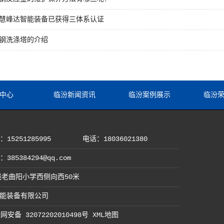
慧峰达智能装备已获得三体系认证
钢洗涤塔的介绍
中心
临汾新闻资讯
临汾案例展示
临汾
15251285995
电话：18036021380
385384294@qq.com
老曲阳小学西侧向西50米
峰达智能装备有限公司
网安备 32072202010498号
XML地图