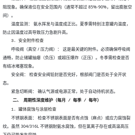
阻现象。确保液位在安全范围内（通常不超过 85%-90%，留出膨胀空
间）。
温度监测： 氨水挥发与温度成正比。夏季需特别注意罐内温度，
防止因温度过高导致压力急剧升高。
3. 安全附件检查
呼吸阀（真空 / 压力阀）： 这是最关键的附件。必须确保呼吸阀
通畅，防止储罐抽瘪（负压）或超压爆炸（正压）。冬季需检查是否
有结冰堵塞现象。
安全阀： 检查安全阀铅封是否完好，根部阀门是否处于全开状
态。
紧急切断阀： 确认气源或电源正常，处于自动待机状态。
二、 周期性深度维护（每月 / 每季 / 每年）
1. 罐体腐蚀与涂层检查
不锈钢表面： 检查不锈钢表面是否有点蚀（麻点）或应力腐蚀裂
纹。虽然 304/316L 不锈钢耐氨水腐蚀，但在氯离子存在或高温高压
下仍可能发生腐蚀。