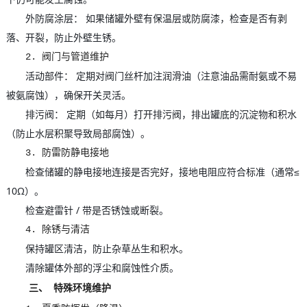
外防腐涂层： 如果储罐外壁有保温层或防腐漆，检查是否有剥
落、开裂，防止外壁生锈。
2. 阀门与管道维护
活动部件： 定期对阀门丝杆加注润滑油（注意油品需耐氨或不易
被氨腐蚀），确保开关灵活。
排污阀： 定期（如每月）打开排污阀，排出罐底的沉淀物和积水
（防止水层积聚导致局部腐蚀）。
3. 防雷防静电接地
检查储罐的静电接地连接是否完好，接地电阻应符合标准（通常≤
10Ω）。
检查避雷针 / 带是否锈蚀或断裂。
4. 除锈与清洁
保持罐区清洁，防止杂草丛生和积水。
清除罐体外部的浮尘和腐蚀性介质。
三、 特殊环境维护