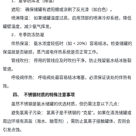
1. 夏季防挥发（降温）
遮阳： 确保储罐有遮阳棚或涂刷了反光漆（如白色）。
喷淋降温： 如果储罐温度过高，启用顶部的喷淋冷却系统，降低
罐壁温度，减少氨气挥发。
2. 冬季防冻防凝
伴热保温： 氨水浓度较低时（如 < 20%）容易结冰。检查储罐的
保温层是否破损，蒸汽或电伴热系统是否正常工作。
管线吹扫： 停用的管线应及时吹扫干净，防止残留氨水结冰胀裂
管道。
呼吸阀伴热： 呼吸阀处最容易结冰堵塞，必须保证该处的伴热有
效。
四、 不锈钢材质的特殊注意事项
虽然不锈钢是氨水储罐的优选材质，但仍需注意以下几点：
避免氯离子污染： 氯离子是不锈钢的 “克星”。如果在清洗储罐或
周边环境有高盐（海水、融雪剂），需防止氯离子接触罐体，否则会
引发点蚀。