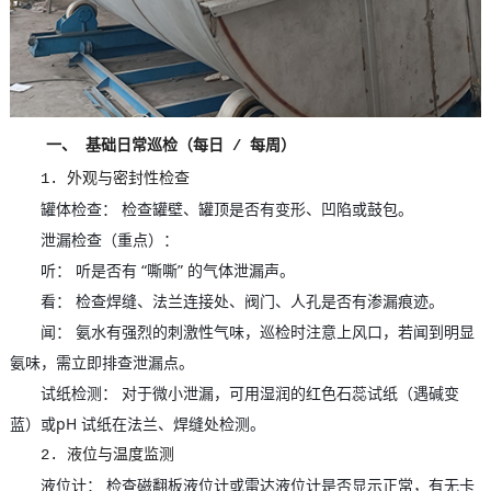
一、 基础日常巡检（每日 / 每周）
1. 外观与密封性检查
罐体检查： 检查罐壁、罐顶是否有变形、凹陷或鼓包。
泄漏检查（重点）：
听： 听是否有 “嘶嘶” 的气体泄漏声。
看： 检查焊缝、法兰连接处、阀门、人孔是否有渗漏痕迹。
闻： 氨水有强烈的刺激性气味，巡检时注意上风口，若闻到明显
氨味，需立即排查泄漏点。
试纸检测： 对于微小泄漏，可用湿润的红色石蕊试纸（遇碱变
蓝）或pH 试纸在法兰、焊缝处检测。
2. 液位与温度监测
液位计： 检查磁翻板液位计或雷达液位计是否显示正常，有无卡