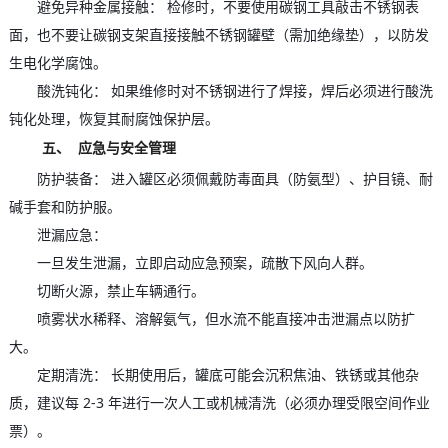
避免异种金属接触： 检修时，不要使用碳钢工具敲击不锈钢表
面，也不要让碳钢支架直接接触不锈钢罐壁（需加绝缘垫），以防发
生电化学腐蚀。
酸洗钝化： 如果维修时对不锈钢进行了焊接，焊后必须进行酸洗
钝化处理，恢复其耐腐蚀保护层。
五、 应急与安全管理
防护装备： 进入罐区必须佩戴防毒面具（防氨型）、护目镜、耐
碱手套和防护服。
泄漏应急：
一旦发生泄漏，立即启动应急预案，疏散下风向人群。
切断火源，禁止车辆通行。
喷雾状水稀释、溶解氨气，但水流不能直接冲击泄漏点以防扩
大。
定期清洗： 长期使用后，罐底可能会沉积焦油、铁锈或其他杂
质，建议每 2-3 年进行一次人工或机械清洗（必须办理受限空间作业
票）。