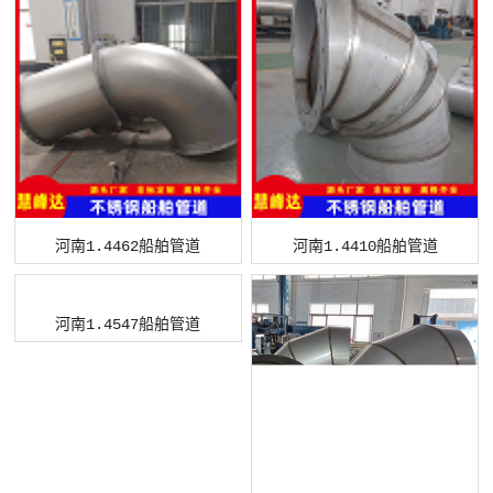
河南1.4462船舶管道
河南1.4410船舶管道
河南1.4547船舶管道