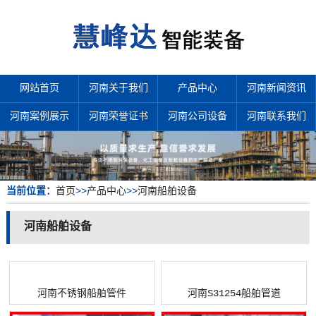
网站首页
河南关于我们
产品中心
河南新闻资讯
河南案例展示
河南荣誉证书
河南公司设备
河南联系我们
当前位置：
首页
>>
产品中心
>>
河南船舶设备
河南船舶设备
河南不锈钢船舶管件
河南S31254船舶管道