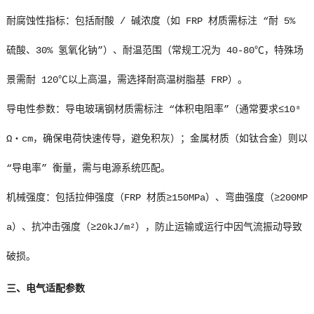
耐腐蚀性指标：包括耐酸 / 碱浓度（如 FRP 材质需标注 “耐 5%
硫酸、30% 氢氧化钠”）、耐温范围（常规工况为 40-80℃，特殊场
景需耐 120℃以上高温，需选择耐高温树脂基 FRP）。
导电性参数：导电玻璃钢材质需标注 “体积电阻率”（通常要求≤10⁸
Ω・cm，确保电荷快速传导，避免积灰）；金属材质（如钛合金）则以
“导电率” 衡量，需与电源系统匹配。
机械强度：包括拉伸强度（FRP 材质≥150MPa）、弯曲强度（≥200MP
a）、抗冲击强度（≥20kJ/m²），防止运输或运行中因气流振动导致
破损。
三、电气适配参数