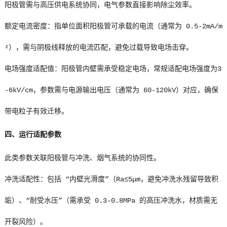
阳极管需与高压供电系统协同，电气参数直接影响除尘效率。
额定电流密度：指单位面积阳极管可承载的电流（通常为 0.5-2mA/m
²），需与阴极线释放的电流匹配，避免过载导致电场击穿。
电场强度适配值：阳极管内壁需承受稳定电场，常规适配电场强度为3
-6kV/cm，参数需与电源输出电压（通常为 60-120kV）对应，确保
带电粒子有效迁移。
四、运行适配参数
此类参数关联阳极管与冲洗、烟气系统的协同性。
冲洗适配性：包括 “内壁光滑度”（Ra≤5μm，避免冲洗水残留导致积
垢）、“耐受水压”（需承受 0.3-0.8MPa 的高压冲洗水，材质需无
开裂风险）。