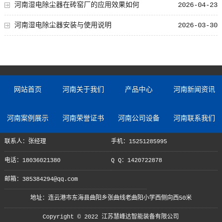
河南湿电除尘器在砖窑厂的应用效果如何
2026-04-23
河南湿电除尘器安装与使用说明
2026-03-30
网站首页
河南关于我们
产品中心
河南新闻资讯
河南案例展示
河南荣誉证书
河南公司设备
河南联系我们
联系人：张经理
手机：15251285995
电话：18036021380
Q Q：1420722878
邮箱：385384294@qq.com
地址：连云港市东海县曲阳乡张曲线老曲阳小学西侧向西50米
Copyright © 2022 江苏慧峰达智能装备有限公司