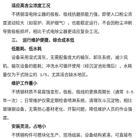
适应高含尘浓度工况
不锈钢湿电除尘器的极板、极线抗磨损能力强，即使入口粉尘浓
度波动较大（如窑炉、高炉烟气），也能稳定运行，不会因粉尘冲刷
导致极板损坏，相比干式电除尘器更适应复杂工况。
三、 运行维护便捷，综合成本低
低能耗、低水耗
设备采用湿式清灰，无需配备庞大的输灰、卸灰系统，减少风
机、输灰设备的能耗；冲洗水可循环使用（经沉淀池处理后），水耗
量仅为干式除尘的 1/5，尤其适合缺水地区。
维护工作量小
不锈钢材质不易腐蚀变形，极板、极线的更换周期长（通常 3-5
年一次）；日常维护仅需定期检查喷淋系统、清理灰斗沉淀物，相比
玻璃钢设备，无需担心基材老化、开裂问题，降低维护人员的作业强
度。
安装灵活，占地小
不锈钢构件可模块化生产、现场组装，设备结构紧凑，可直接布