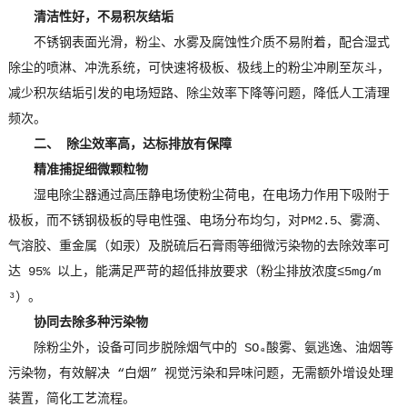
清洁性好，不易积灰结垢
不锈钢表面光滑，粉尘、水雾及腐蚀性介质不易附着，配合湿式
除尘的喷淋、冲洗系统，可快速将极板、极线上的粉尘冲刷至灰斗，
减少积灰结垢引发的电场短路、除尘效率下降等问题，降低人工清理
频次。
二、 除尘效率高，达标排放有保障
精准捕捉细微颗粒物
湿电除尘器通过高压静电场使粉尘荷电，在电场力作用下吸附于
极板，而不锈钢极板的导电性强、电场分布均匀，对PM2.5、雾滴、
气溶胶、重金属（如汞）及脱硫后石膏雨等细微污染物的去除效率可
达 95% 以上，能满足严苛的超低排放要求（粉尘排放浓度≤5mg/m
³）。
协同去除多种污染物
除粉尘外，设备可同步脱除烟气中的 SO₃酸雾、氨逃逸、油烟等
污染物，有效解决 “白烟” 视觉污染和异味问题，无需额外增设处理
装置，简化工艺流程。