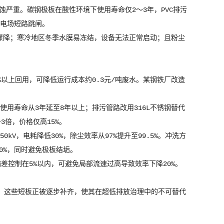
蚀严重。碳钢极板在酸性环境下使用寿命仅2～3年，PVC排污
发电场短路跳闸。
骤降；寒冷地区冬季水膜易冻结，设备无法正常启动；且粉尘
以上回用，可降低运行成本约0.3元/吨废水。某钢铁厂改造
使用寿命从3年延至8年以上；排污管路改用316L不锈钢替代
3倍，价格仅高15%。
V，电耗降低30%，除尘效率从97%提升至99.5%。冲洗方
0%，同时避免极板结垢。
差控制在5%以内，可避免局部流速过高导致效率下降20%。
，这些短板正被逐步补齐，使其在超低排放治理中的不可替代