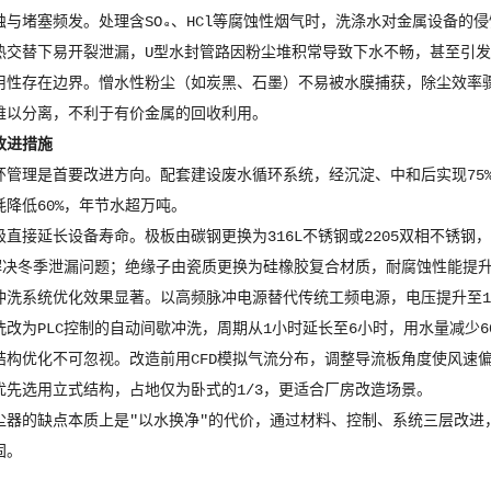
蚀与堵塞频发。处理含SO₃、HCl等腐蚀性烟气时，洗涤水对金属设备的侵
热交替下易开裂泄漏，U型水封管路因粉尘堆积常导致下水不畅，甚至引
用性存在边界。憎水性粉尘（如炭黑、石墨）不易被水膜捕获，除尘效率
难以分离，不利于有价金属的回收利用。
改进措施
环管理是首要改进方向。配套建设废水循环系统，经沉淀、中和后实现75%
耗降低60%，年节水超万吨。
级直接延长设备寿命。极板由碳钢更换为316L不锈钢或2205双相不锈钢，
底解决冬季泄漏问题；绝缘子由瓷质更换为硅橡胶复合材质，耐腐蚀性能提升
冲洗系统优化效果显著。以高频脉冲电源替代传统工频电源，电压提升至150k
洗改为PLC控制的自动间歇冲洗，周期从1小时延长至6小时，用水量减少6
结构优化不可忽视。改造前用CFD模拟气流分布，调整导流板角度使风速偏
优先选用立式结构，占地仅为卧式的1/3，更适合厂房改造场景。
尘器的缺点本质上是"以水换净"的代价，通过材料、控制、系统三层改进
固。