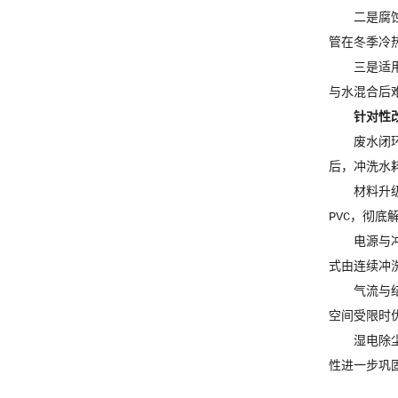
二是腐
管在冬季冷
三是适
与水混合后
针对性
废水闭
后，冲洗水
材料升
PVC，彻
电源与
式由连续冲
气流与
空间受限时
湿电除
性进一步巩