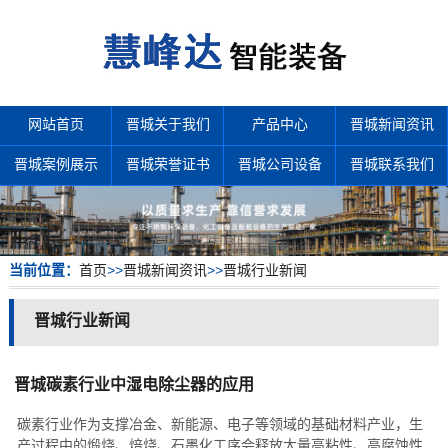
网站首页
晋城关于我们
产品中心
晋城新闻资讯
晋城案例展示
晋城荣誉证书
晋城公司设备
晋城联系我们
当前位置：
首页
>>
晋城新闻资讯
>>
晋城行业新闻
晋城行业新闻
晋城碳素行业中湿电除尘器的应用
碳素行业作为支撑冶金、新能源、电子等领域的基础材料产业，生
产过程中的煅烧、焙烧、石墨化工序会释放大量高粘性、高腐蚀性