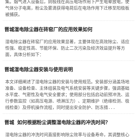
集。烟气进入设备后，阴极线在高压电场作用下产生电晕放电，使
气体分子电离，粉尘及雾滴获得电荷后在电场作用下迁移至阳极板
被捕获。
晋城湿电除尘器在砖窑厂的应用效果如何
湿电除尘器在砖窑厂的应用效果显著，主要体现在高效除尘、适应
性强、稳定性高、节能环保、防止二次污染及经济效益提升等方
面，具体分析如下：
晋城湿电除尘器安装与使用说明
本文详细阐述了湿电除尘器的安装与使用规范。安装部分涵盖场地
准备、设备检查、主体组装及电气系统安装等关键步骤，强调基础
水平度、气密性及电气安全要求；使用部分包括启动前预冲洗、运
行参数监控（如高压电源、喷淋压力）、定期维护（绝缘检测、极
线检查）及停机操作流程，同时提出安全防护、防冻措...
晋城 如何根据粉尘调整湿电除尘器的冲洗时间？
湿电除尘器的冲洗时间直接影响除尘效率与设备寿命，其调整核心