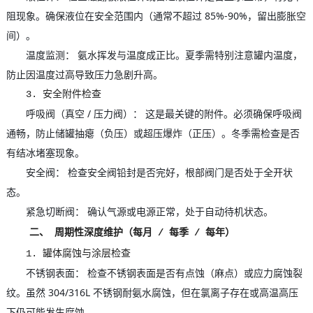
阻现象。确保液位在安全范围内（通常不超过 85%-90%，留出膨胀空
间）。
温度监测： 氨水挥发与温度成正比。夏季需特别注意罐内温度，
防止因温度过高导致压力急剧升高。
3. 安全附件检查
呼吸阀（真空 / 压力阀）： 这是最关键的附件。必须确保呼吸阀
通畅，防止储罐抽瘪（负压）或超压爆炸（正压）。冬季需检查是否
有结冰堵塞现象。
安全阀： 检查安全阀铅封是否完好，根部阀门是否处于全开状
态。
紧急切断阀： 确认气源或电源正常，处于自动待机状态。
二、 周期性深度维护（每月 / 每季 / 每年）
1. 罐体腐蚀与涂层检查
不锈钢表面： 检查不锈钢表面是否有点蚀（麻点）或应力腐蚀裂
纹。虽然 304/316L 不锈钢耐氨水腐蚀，但在氯离子存在或高温高压
下仍可能发生腐蚀。