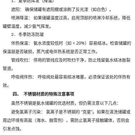
1. 夏季防挥发（降温）
遮阳： 确保储罐有遮阳棚或涂刷了反光漆（如白色）。
喷淋降温： 如果储罐温度过高，启用顶部的喷淋冷却系统，降低
罐壁温度，减少氨气挥发。
2. 冬季防冻防凝
伴热保温： 氨水浓度较低时（如 < 20%）容易结冰。检查储罐的
保温层是否破损，蒸汽或电伴热系统是否正常工作。
管线吹扫： 停用的管线应及时吹扫干净，防止残留氨水结冰胀裂
管道。
呼吸阀伴热： 呼吸阀处最容易结冰堵塞，必须保证该处的伴热有
效。
四、 不锈钢材质的特殊注意事项
虽然不锈钢是氨水储罐的优选材质，但仍需注意以下几点：
避免氯离子污染： 氯离子是不锈钢的 “克星”。如果在清洗储罐或
周边环境有高盐（海水、融雪剂），需防止氯离子接触罐体，否则会
引发点蚀。