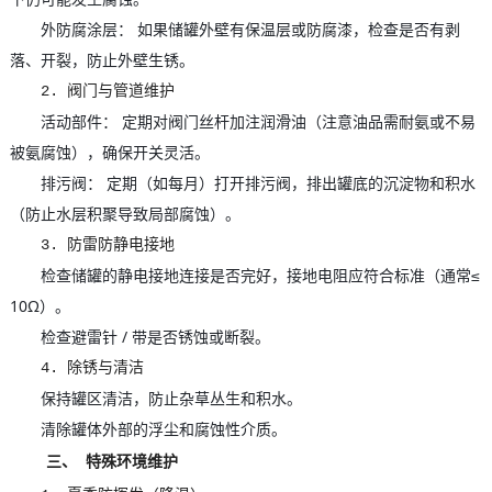
外防腐涂层： 如果储罐外壁有保温层或防腐漆，检查是否有剥
落、开裂，防止外壁生锈。
2. 阀门与管道维护
活动部件： 定期对阀门丝杆加注润滑油（注意油品需耐氨或不易
被氨腐蚀），确保开关灵活。
排污阀： 定期（如每月）打开排污阀，排出罐底的沉淀物和积水
（防止水层积聚导致局部腐蚀）。
3. 防雷防静电接地
检查储罐的静电接地连接是否完好，接地电阻应符合标准（通常≤
10Ω）。
检查避雷针 / 带是否锈蚀或断裂。
4. 除锈与清洁
保持罐区清洁，防止杂草丛生和积水。
清除罐体外部的浮尘和腐蚀性介质。
三、 特殊环境维护