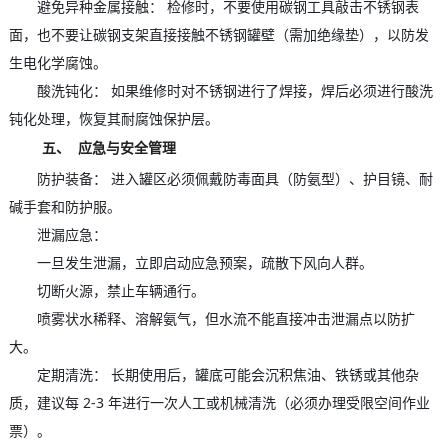
避免异种金属接触： 检修时，不要使用碳钢工具敲击不锈钢表
面，也不要让碳钢支架直接接触不锈钢罐壁（需加绝缘垫），以防发
生电化学腐蚀。
酸洗钝化： 如果维修时对不锈钢进行了焊接，焊后必须进行酸洗
钝化处理，恢复其耐腐蚀保护层。
五、 应急与安全管理
防护装备： 进入罐区必须佩戴防毒面具（防氨型）、护目镜、耐
碱手套和防护服。
泄漏应急：
一旦发生泄漏，立即启动应急预案，疏散下风向人群。
切断火源，禁止车辆通行。
喷雾状水稀释、溶解氨气，但水流不能直接冲击泄漏点以防扩
大。
定期清洗： 长期使用后，罐底可能会沉积焦油、铁锈或其他杂
质，建议每 2-3 年进行一次人工或机械清洗（必须办理受限空间作业
票）。