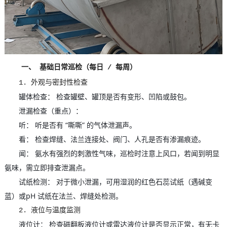
一、 基础日常巡检（每日 / 每周）
1. 外观与密封性检查
罐体检查： 检查罐壁、罐顶是否有变形、凹陷或鼓包。
泄漏检查（重点）：
听： 听是否有 “嘶嘶” 的气体泄漏声。
看： 检查焊缝、法兰连接处、阀门、人孔是否有渗漏痕迹。
闻： 氨水有强烈的刺激性气味，巡检时注意上风口，若闻到明显
氨味，需立即排查泄漏点。
试纸检测： 对于微小泄漏，可用湿润的红色石蕊试纸（遇碱变
蓝）或pH 试纸在法兰、焊缝处检测。
2. 液位与温度监测
液位计： 检查磁翻板液位计或雷达液位计是否显示正常，有无卡