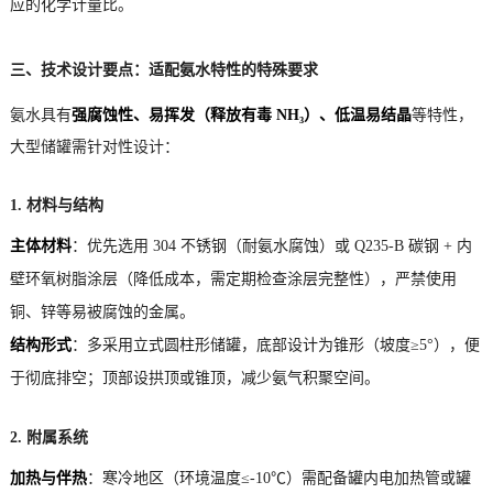
应的化学计量比。
三、技术设计要点：适配氨水特性的特殊要求
氨水具有
强腐蚀性、易挥发（释放有毒 NH₃）、低温易结晶
等特性，
大型储罐需针对性设计：
1. 材料与结构
主体材料
：优先选用 304 不锈钢（耐氨水腐蚀）或 Q235-B 碳钢 + 内
壁环氧树脂涂层（降低成本，需定期检查涂层完整性），严禁使用
铜、锌等易被腐蚀的金属。
结构形式
：多采用立式圆柱形储罐，底部设计为锥形（坡度≥5°），便
于彻底排空；顶部设拱顶或锥顶，减少氨气积聚空间。
2. 附属系统
加热与伴热
：寒冷地区（环境温度≤-10℃）需配备罐内电加热管或罐