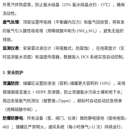
外蒸汽伴热盘管，防止氨水结晶（25% 氨水结晶点约 - 15℃），确保
流动性。
废气处理
：顶部设置呼吸阀（平衡罐内压力）和氨气回收管，将挥发
的氨气引入酸性吸收塔（用稀硫酸中和为 (NH₄)₂SO₄），避免无组织
排放。
监测仪表
：安装雷达液位计（非接触式，防腐蚀）、在线密度计（实
时监测氨水浓度）和温度传感器，数据接入 DCS 系统实现自动控制。
3. 安全防护
泄漏防控
：储罐区设置防渗池（容积≥储罐更大容积的 110%），采用
玻璃钢或混凝土 + HDPE 防渗膜，防止泄漏氨水污染土壤和地下水；
周边安装氨气检测仪（报警值≤25ppm），超标时自动启动应急喷淋
（用稀硫酸中和）。
防爆防静电
：所有设备（泵、阀门、仪表）做防静电接地（接地电阻≤
4Ω）；储罐区严禁明火，通风系统（每小时换气≥12 次）持续运行，