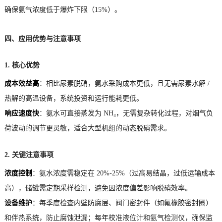
确保氨气浓度低于爆炸下限（15%）。
四、应用优势与注意事项
1. 核心优势
成本效益高
：相比尿素脱硝，氨水采购成本更低，且无需尿素水解 /
热解的高温设备，系统投资和运行能耗更低。
响应速度快
：氨水可直接蒸发为 NH₃，无需复杂转化过程，对烟气负
荷波动的调节更灵敏，适合大型机组的动态脱硝需求。
2. 关键注意事项
浓度控制
：氨水浓度需稳定在 20%-25%（过高易结晶，过低运输成本
高），储罐需定期采样检测，避免因浓度偏差影响脱硝效率。
设备维护
：每季度检查内壁防腐层、阀门密封件（如氟橡胶密封圈）
和伴热系统，防止腐蚀泄漏；每年校准液位计和氨气检测仪，确保监