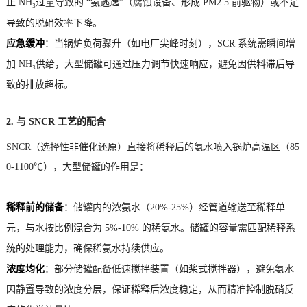
止 NH₃过量导致的 “氨逃逸”（腐蚀设备、形成 PM2.5 前驱物）或不足
导致的脱硝效率下降。
应急缓冲
：当锅炉负荷骤升（如电厂尖峰时刻），SCR 系统需瞬间增
加 NH₃供给，大型储罐可通过压力调节快速响应，避免因供料滞后导
致的排放超标。
2. 与 SNCR 工艺的配合
SNCR（选择性非催化还原）直接将稀释后的氨水喷入锅炉高温区（85
0-1100℃），大型储罐的作用是：
稀释前的储备
：储罐内的浓氨水（20%-25%）经管道输送至稀释单
元，与水按比例混合为 5%-10% 的稀氨水。储罐的容量需匹配稀释系
统的处理能力，确保稀氨水持续供应。
浓度均化
：部分储罐配备低速搅拌装置（如桨式搅拌器），避免氨水
因静置导致的浓度分层，保证稀释后浓度稳定，从而精准控制脱硝反