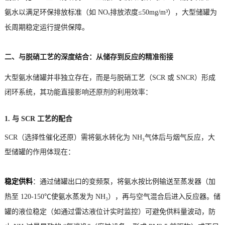
氨水以满足环保排放标准（如 NOₓ排放浓度≤50mg/m³），大型储罐为
长周期稳定运行提供保障。
二、与脱硝工艺的深度结合：从储存到反应的精准衔接
大型氨水储罐并非独立存在，而是与脱硝工艺（SCR 或 SNCR）形成
闭环系统，其功能直接影响还原剂的利用效率：
1. 与 SCR 工艺的配合
SCR（选择性催化还原）需将氨水转化为 NH₃气体后与烟气反应，大
型储罐的作用体现在：
稳定供料
：通过储罐出口的变频泵，将氨水按比例输送至蒸发器（加
热至 120-150℃使氨水蒸发为 NH₃），再与空气混合后进入反应器。储
罐的液位稳定（如通过雷达液位计实时监控）可避免供料量波动，防