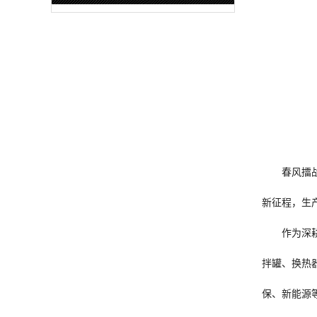
春风擂
新征程，生
作为深
拌罐、换热
保、新能源