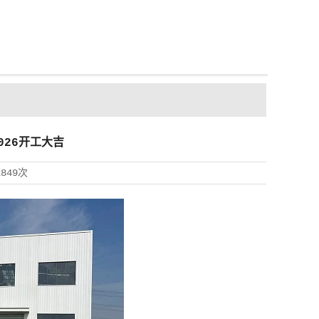
026开工大吉
2849次