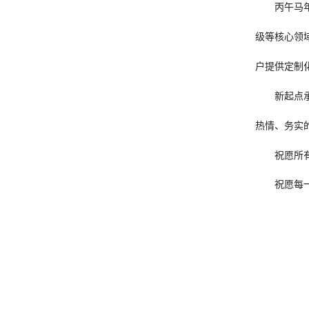
丙午马
级等核心领
户提供定制
新起点
热情、务实
祝愿所
祝愿每