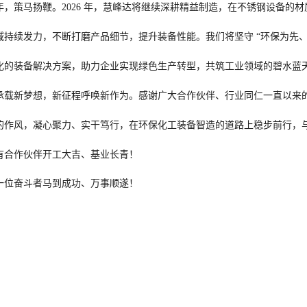
年，策马扬鞭。2026 年，慧峰达将继续深耕精益制造，在不锈钢设备的
域持续发力，不断打磨产品细节，提升装备性能。我们将坚守 “环保为先、
化的装备解决方案，助力企业实现绿色生产转型，共筑工业领域的碧水蓝
承载新梦想，新征程呼唤新作为。感谢广大合作伙伴、行业同仁一直以来的携
的作风，凝心聚力、实干笃行，在环保化工装备智造的道路上稳步前行，
有合作伙伴开工大吉、基业长青！
一位奋斗者马到成功、万事顺遂！