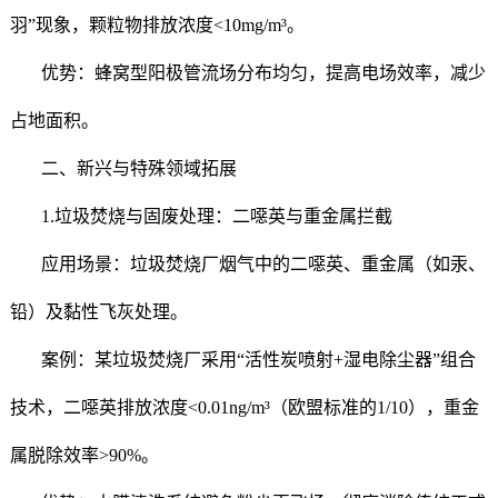
羽”现象，颗粒物排放浓度<10mg/m³。
优势：蜂窝型阳极管流场分布均匀，提高电场效率，减少
占地面积。
二、新兴与特殊领域拓展
1.垃圾焚烧与固废处理：二噁英与重金属拦截
应用场景：垃圾焚烧厂烟气中的二噁英、重金属（如汞、
铅）及黏性飞灰处理。
案例：某垃圾焚烧厂采用“活性炭喷射+湿电除尘器”组合
技术，二噁英排放浓度<0.01ng/m³（欧盟标准的1/10），重金
属脱除效率>90%。