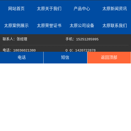
网站首页
太原关于我们
产品中心
太原新闻资讯
太原案例展示
太原荣誉证书
太原公司设备
太原联系我们
联系人：张经理
手机：15251285995
电话：18036021380
Q Q：1420722878
电话
短信
返回顶部
邮箱：385384294@qq.com
地址：连云港市东海县曲阳乡张曲线老曲阳小学西侧向西50米
Copyright © 2022 江苏慧峰达智能装备有限公司
苏ICP备2022048147号-1
苏公网安备 32072202010498号
XML地图