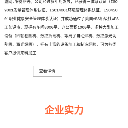
滤网,除雾器等。公司经过多年的发展，已获得三体系认证（ISO
9001质量管理体系认证、ISO14001环境管理体系认证、ISO450
01职业健康安全管理体系认证）并成功通过了美国ABS船级社WPS
工艺评审，现拥有车间8000平，办公面积1000平，多种大型加工
设备（四轴卷圆机、数控折弯机、等离子自动焊机、数控激光切
割机、激光焊机），拥有丰富的设备加工和制造经验，可为各类
客户提供来料加工...
查看详情
企业实力
多年来诚信服务每一位客户，以至诚用心，缔造优良品质。