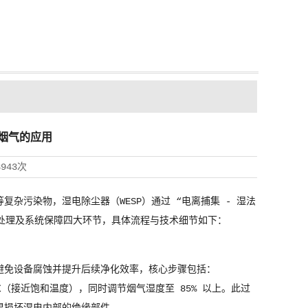
烟气的应用
3943次
杂污染物，湿电除尘器（WESP）通过 “电离捕集 - 湿法
处理及系统保障四大环节，具体流程与技术细节如下：
避免设备腐蚀并提升后续净化效率，核心步骤包括：
0℃（接近饱和温度），同时调节烟气湿度至 85% 以上。此过