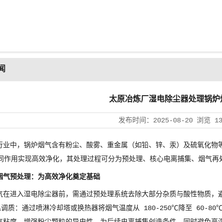
闻
太原冶炼厂湿电除尘器处理锅炉
发布时间：
2025-08-20
浏览
1
行业中，锅炉烟气含有粉尘、酸雾、重金属（如铅、锌、汞）及硫氧化物等复
协同作用实现高效净化，其处理过程可分为预处理、核心电离捕集、烟气再
烟气预处理：为高效净化奠定基础
气在进入湿电除尘器前，需通过预处理系统去除大部分杂质与酸性物质，
温调质：通过喷淋冷却塔或换热器将烟气温度从 180-250℃降至 60-8