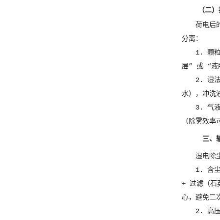
（二）
荷电后
分离：
1. 
层” 或 “液
2. 
水），冲洗
3. 
（除雾效率可
三、
湿电除
1. 含
+ 过滤（石
心，避免二
2. 