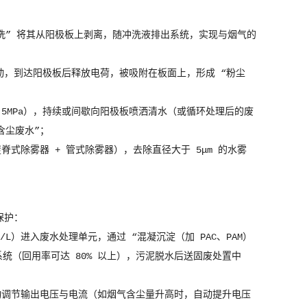
洗” 将其从阳极板上剥离，随冲洗液排出系统，实现与烟气的
移动，到达阳极板后释放电荷，被吸附在板面上，形成 “粉尘
.5MPa），持续或间歇向阳极板喷洒清水（或循环处理后的废
含尘废水”；
式除雾器 + 管式除雾器），去除直径大于 5μm 的水雾
。
保护：
g/L）进入废水处理单元，通过 “混凝沉淀（加 PAC、PAM）
淋系统（回用率可达 80% 以上），污泥脱水后送固废处置中
动调节输出电压与电流（如烟气含尘量升高时，自动提升电压