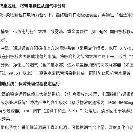
捕集脱除：将带电颗粒从烟气中分离
的污染物颗粒在电场力驱动下，最终吸附在阳极板表面，再通过 “湿法冲
颗粒捕集：带负电的粉尘颗粒、酸雾滴、重金属颗粒（如 HgO）向阳极板
膜”；
湿法冲洗：通过设置在阳极板上方的喷淋系统（采用雾化喷嘴，水压 0.3-0
液在阳极板表面形成均匀的水膜，将吸附的污染物颗粒冲刷下来，形成 “
气液分离：净化后的烟气（含少量水雾）进入除尘器顶部的高效除雾器（如屋脊
达 99.5% 以上），避免水雾携带污染物排放，同时防止风机带水腐蚀
辅助系统：保障处理过程稳定运行
尘器的稳定运行依赖三大辅助系统，分别负责废水处理、电源控制与设备
尘废水处理系统：冲洗产生的含尘废水（悬浮物浓度通常为 1000-5000m
英砂过滤器）+pH 调节（加碱中和至 6-9）” 处理后，清水回用于喷
次污染；
高压供电系统：采用恒流源高压直流电源，可根据烟气含尘量、湿度变化自