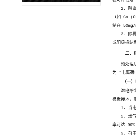
程可降低烟
2. 
（如 Ca 
制在 50m
3. 
或阳极板结
二、
预处理
为 “电离荷
（一）
湿电除
极板接地，
1. 
2. 
率可达 99
3. 