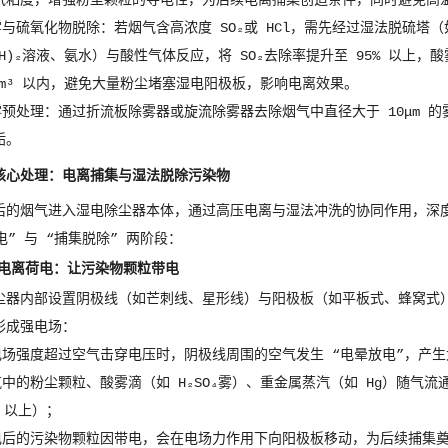
气粘度，增强粉尘颗粒的导电性，为后续电离捕集创造条件，同时避免高
酸雾与硫氧化物脱除：若烟气含高浓度 SO₂或 HCl，需先经过湿法脱硫塔
(OH)₂溶液、氨水）与酸性气体反应，将 SO₂去除率提升至 95% 以上，
g/m³ 以内，避免大量粉尘堵塞湿电阳极板，影响电离效果。
除雾预处理：通过折流板除雾器或旋流除雾器去除烟气中直径大于 10μm 
垢。
核心处理：电离捕集与湿法脱除污染物
后的烟气进入湿电除尘器本体，通过高压电离与湿法冲洗的协同作用，深度
电” 与 “捕集脱除” 两阶段：
电离荷电：让污染物颗粒带电
尘器内部设置阴极线（如芒刺线、星形线）与阳极板（如平板式、蜂窝式），
形成强电场：
当电场强度超过空气击穿电压时，阴极线周围的空气发生 “电晕放电”，产
烟气中的粉尘颗粒、酸雾滴（如 H₂SO₄雾）、重金属蒸汽（如 Hg）随
% 以上）；
荷电后的污染物颗粒因带电，会在电场力作用下向阳极板移动，为后续捕集