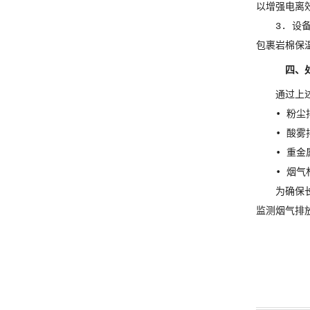
以增强电离
3. 
包裹岩棉保温
四、
通过上
• 粉尘
• 酸雾
• 重金
• 烟气
为确保
监测烟气排