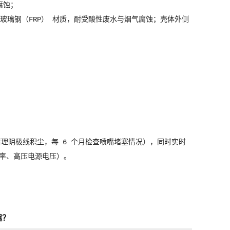
腐蚀；
或玻璃钢（FRP） 材质，耐受酸性废水与烟气腐蚀；壳体外侧
；
理阴极线积尘，每 6 个月检查喷嘴堵塞情况），同时实时
频率、高压电源电压）。
趣？