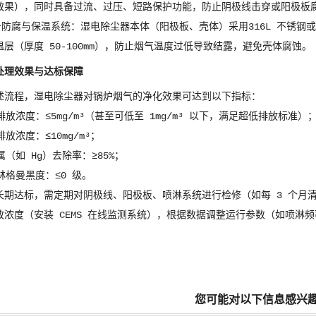
效果），同时具备过流、过压、短路保护功能，防止阴极线击穿或阳极板
设备防腐与保温系统：湿电除尘器本体（阳极板、壳体）采用316L 不锈钢
层（厚度 50-100mm），防止烟气温度过低导致结露，避免壳体腐蚀。
处理效果与达标保障
述流程，湿电除尘器对锅炉烟气的净化效果可达到以下指标：
排放浓度：≤5mg/m³（甚至可低至 1mg/m³ 以下，满足超低排放标准）
排放浓度：≤10mg/m³；
属（如 Hg）去除率：≥85%；
林格曼黑度：≤0 级。
长期达标，需定期对阴极线、阳极板、喷淋系统进行检修（如每 3 个月清
放浓度（安装 CEMS 在线监测系统），根据数据调整运行参数（如喷淋
您可能对以下信息感兴