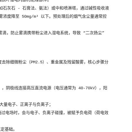
温损坏湿电内部的绝缘部件。
（如石灰石 - 石膏法、氨法）或中和喷淋塔，通过碱性吸收液
酸雾浓度降至 50mg/m³ 以下。预处理后的烟气含尘量通常控
的雾滴，防止雾滴携带粉尘进入湿电系统，导致 “二次扬尘”
去除细微粉尘（PM2.5）、重金属及残留酸雾，核心步骤分
阴极线连接高压直流电源（电压通常为 40-70kV），阳
生大量电子、正离子与负离子；
气流通过电场时，会与电子、负离子碰撞，被赋予负电荷（荷电效
奠定基础。