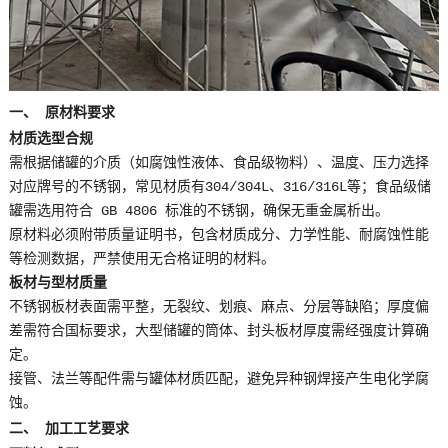
一、 原材料要求
材质选型合规
需根据储罐的介质（如腐蚀性液体、食品级物料）、温度、压力选择
对应牌号的不锈钢，常见材质有304/304L、316/316L等；食品级储
罐需选用符合 GB 4806 标准的不锈钢，确保无重金属析出。
原材料必须附带质量证明书，包含材质成分、力学性能、耐腐蚀性能
等检测数据，严禁使用无合格证明的材料。
板材与型材质量
不锈钢板材表面需平整，无裂纹、划痕、麻点、分层等缺陷；厚度偏
差需符合国标要求，大型储罐的筒体、封头板材厚度需经强度计算确
定。
接管、法兰等配件需与罐体材质匹配，避免异种钢焊接产生电化学腐
蚀。
二、 加工工艺要求