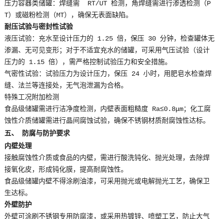
压力容器类储罐：焊缝需 RT/UT 检测，角焊缝需进行渗透检测（P
T）或磁粉检测（MT），确保无表面缺陷。
耐压试验与密封性试验
液压试验：充水至设计压力的 1.25 倍，保压 30 分钟，检查罐体无
渗漏、无可见变形；对于不适宜充水的储罐，可采用气压试验（设计
压力的 1.15 倍），需严格控制试验压力和安全措施。
气密性试验：试验压力为设计压力，保压 24 小时，用肥皂水检查焊
缝、法兰等连接处，无气泡泄漏为合格。
特殊工况附加检测
食品级储罐需进行洁净度检测，内壁表面粗糙度 Ra≤0.8μm；化工腐
蚀性介质储罐需进行晶间腐蚀试验，确保不锈钢材质耐腐蚀性达标。
五、 防腐与防护要求
内壁处理
接触腐蚀性介质或食品的内壁，需进行酸洗钝化、抛光处理，去除焊
接氧化皮，形成钝化膜，提高耐腐蚀性。
食品级储罐内壁不得涂刷油漆，可采用抛光或电解抛光工艺，确保卫
生达标。
外壁防护
外壁可涂刷不锈钢专用防腐漆，或采用热镀锌、喷塑工艺，防止大气