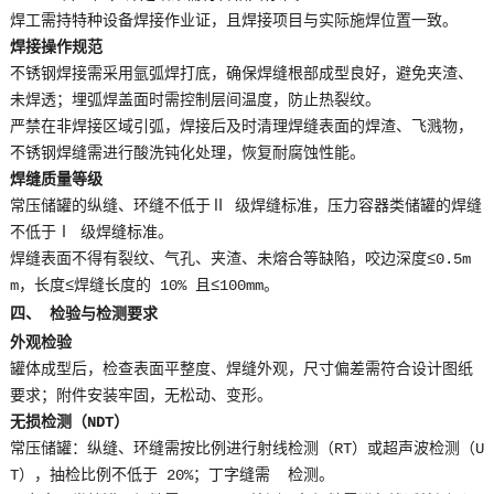
焊工需持特种设备焊接作业证，且焊接项目与实际施焊位置一致。
焊接操作规范
不锈钢焊接需采用氩弧焊打底，确保焊缝根部成型良好，避免夹渣、
未焊透；埋弧焊盖面时需控制层间温度，防止热裂纹。
严禁在非焊接区域引弧，焊接后及时清理焊缝表面的焊渣、飞溅物，
不锈钢焊缝需进行酸洗钝化处理，恢复耐腐蚀性能。
焊缝质量等级
常压储罐的纵缝、环缝不低于Ⅱ 级焊缝标准，压力容器类储罐的焊缝
不低于Ⅰ 级焊缝标准。
焊缝表面不得有裂纹、气孔、夹渣、未熔合等缺陷，咬边深度≤0.5m
m，长度≤焊缝长度的 10% 且≤100mm。
四、 检验与检测要求
外观检验
罐体成型后，检查表面平整度、焊缝外观，尺寸偏差需符合设计图纸
要求；附件安装牢固，无松动、变形。
无损检测（NDT）
常压储罐：纵缝、环缝需按比例进行射线检测（RT）或超声波检测（U
T），抽检比例不低于 20%；丁字缝需 检测。