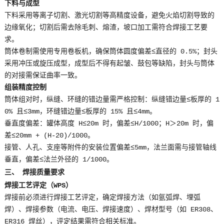
下料与成型
下料采用等离子切割、激光切割等高精度设备，避免火焰切割导致的
边缘氧化；切割后需去除毛刺、熔渣，坡口加工需符合焊接工艺要
求。
筒体卷制需使用专用卷板机，确保筒体圆度偏差≤直径的 0.5%；封头
采用冲压或旋压成型，成型后不得有起皱、鼓包等缺陷，封头与筒体
的对接需保证曲率一致。
组装精度控制
筒体组对时，纵缝、环缝的错边量需严格控制：纵缝错边量≤板厚的 1
0% 且≤3mm，环缝错边量≤板厚的 15% 且≤4mm。
垂直度偏差：罐体高度 H≤20m 时，偏差≤H/1000；H＞20m 时，偏
差≤20mm + (H-20)/1000。
接管、人孔、支座等附件的安装位置偏差≤5mm，法兰面需与接管轴线
垂直，偏差≤法兰外径的 1/1000。
三、 焊接质量要求
焊接工艺评定（WPS）
焊接前必须进行焊接工艺评定，确定焊接方法（如氩弧焊、埋弧
焊）、焊接参数（电流、电压、焊接速度）、焊材型号（如 ER308、
ER316 焊丝），评定结果需符合相关标准。