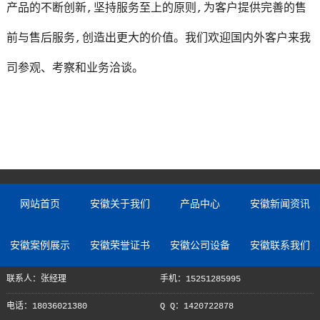
产品的不断创新,坚持服务至上的原则,为客户提供完善的售
前与售后服务,创造出更大的价值。我们欢迎国内外客户来我
司参观、考察和业务洽谈。
网站首页
安徽关于我们
产品中心
安徽新闻资讯
安徽案例展示
安徽荣誉证书
安徽公司设备
安徽联系我们
联系人：张经理
手机：15251285995
电话：18036021380
Q Q：1420722878