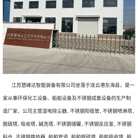
江苏慧峰达智能装备有限公司坐落于连云港东海县，是一
家从事环保化工设备、船舶设备及不锈钢成套设备的生产制
造厂家，公司主营湿电除尘器,不锈钢阳极管,不锈钢喷淋塔,
脱硫塔,吸收塔,碱洗塔,不锈钢储罐,不锈钢反应釜,不锈钢
料仓,不锈钢换热器,船舶管道,船舶脱硫塔,船舶吸收塔,船