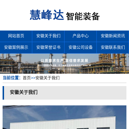
网站首页
安徽关于我们
产品中心
安徽新闻资讯
安徽案例展示
安徽荣誉证书
安徽公司设备
安徽联系我们
当前位置：
首页
>>
安徽关于我们
安徽关于我们