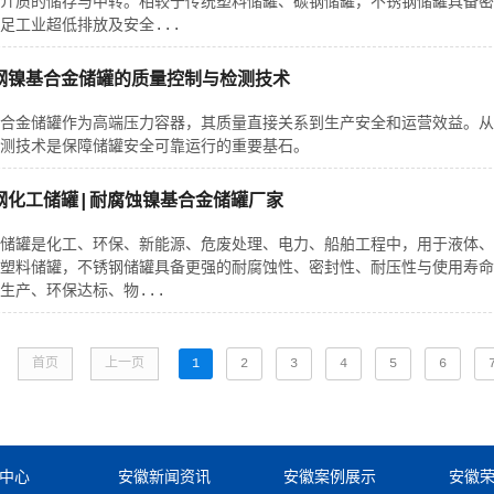
介质的储存与中转。相较于传统塑料储罐、碳钢储罐，不锈钢储罐具备密
足工业超低排放及安全...
钢镍基合金储罐的质量控制与检测技术
合金储罐作为高端压力容器，其质量直接关系到生产安全和运营效益。从
测技术是保障储罐安全可靠运行的重要基石。
钢化工储罐|耐腐蚀镍基合金储罐厂家
储罐是化工、环保、新能源、危废处理、电力、船舶工程中，用于液体、
塑料储罐，不锈钢储罐具备更强的耐腐蚀性、密封性、耐压性与使用寿命
生产、环保达标、物...
首页
上一页
1
2
3
4
5
6
中心
安徽新闻资讯
安徽案例展示
安徽