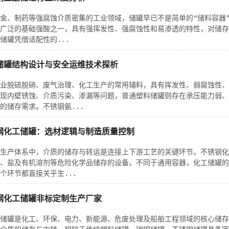
金、制药等强腐蚀介质密集的工业领域，储罐早已不是简单的“储料容器
广泛的基础强酸之一，具有强挥发性、强腐蚀性和易渗透的特性，对储存
储罐凭借适配性的...
储罐结构设计与安全运维技术探析
业脱硫脱硝、废气治理、化工生产的常用辅料，具有挥发性、弱腐蚀性、
现内壁锈蚀、介质污染、渗漏等问题，普通塑料储罐则存在承压能力弱、
的储存需求。不锈钢氨...
钢化工储罐：选材逻辑与制造质量控制
生产体系中，介质的储存与转运是连接上下游工艺的关键环节。不锈钢化
、盐及有机溶剂等危险化学品储存的设备。不同于通用容器，化工储罐的
个环节都直接关乎生...
钢化工储罐非标定制生产厂家
储罐是化工、环保、电力、新能源、危废处理及船舶工程领域的核心储存