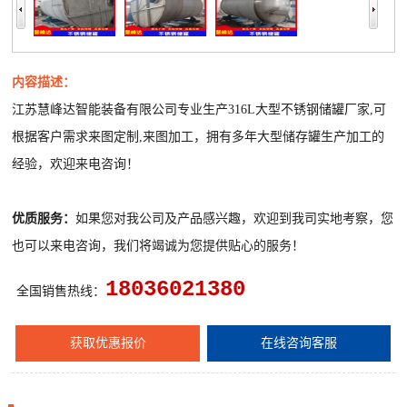
内容描述：
江苏慧峰达智能装备有限公司专业生产316L大型不锈钢储罐厂家,可
根据客户需求来图定制,来图加工，拥有多年大型储存罐生产加工的
经验，欢迎来电咨询！
优质服务：
如果您对我公司及产品感兴趣，欢迎到我司实地考察，您
也可以来电咨询，我们将竭诚为您提供贴心的服务！
18036021380
全国销售热线：
获取优惠报价
在线咨询客服