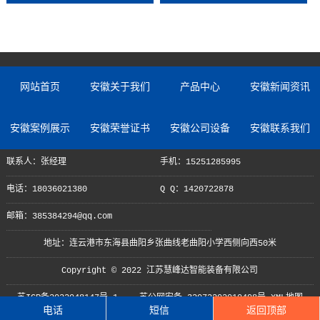
网站首页
安徽关于我们
产品中心
安徽新闻资讯
安徽案例展示
安徽荣誉证书
安徽公司设备
安徽联系我们
联系人：张经理
手机：15251285995
电话：18036021380
Q Q：1420722878
邮箱：385384294@qq.com
地址：连云港市东海县曲阳乡张曲线老曲阳小学西侧向西50米
Copyright © 2022 江苏慧峰达智能装备有限公司
苏ICP备2022048147号-1
苏公网安备 32072202010498号
XML地图
电话
短信
返回顶部