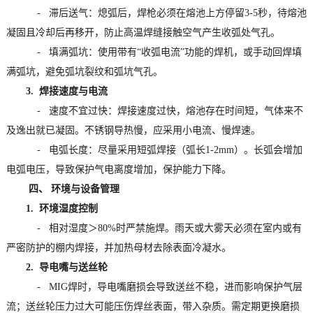
- 滞后送气：熄弧后，焊枪必须在熔池上方停留3-5秒，待熔池
凝固且冷却后再移开，防止高温焊缝接触空气产生收弧处气孔。
- 填满弧坑：使用带有“收弧电流”功能的焊机，或手动回焊填
满弧坑，避免弧坑裂纹和弧坑气孔。
3. 焊接速度与电流
- 速度不宜过快：焊接速度过快，熔池存在时间短，气体来不
及逸出就已凝固。不锈钢导热慢，应采用小电流、慢焊速。
- 电弧长度：尽量采用短弧焊接（弧长1-2mm）。长弧会增加
电弧电压，导致保护气电离度增加，保护能力下降。
四、 环境与设备管理
1. 环境湿度控制
- 相对湿度＞80%时严禁施焊。雨天或大雾天必须在室内或有
严密防护的棚内焊接，并加热母材去除表面冷凝水。
2. 导电嘴与送丝轮
- MIG焊时，导电嘴磨损会导致送丝不稳，进而影响保护气层
流；送丝轮压力过大可能压伤焊丝表面，带入杂质。需定期更换磨损