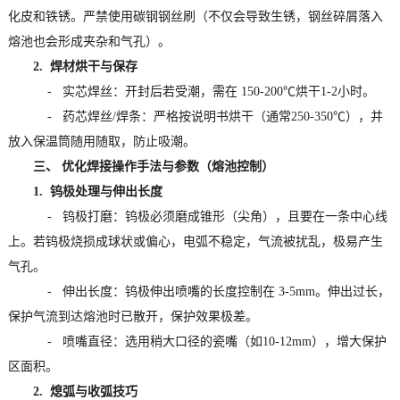
化皮和铁锈。严禁使用碳钢钢丝刷（不仅会导致生锈，钢丝碎屑落入
熔池也会形成夹杂和气孔）。
2. 焊材烘干与保存
- 实芯焊丝：开封后若受潮，需在 150-200℃烘干1-2小时。
- 药芯焊丝/焊条：严格按说明书烘干（通常250-350℃），并
放入保温筒随用随取，防止吸潮。
三、 优化焊接操作手法与参数（熔池控制）
1. 钨极处理与伸出长度
- 钨极打磨：钨极必须磨成锥形（尖角），且要在一条中心线
上。若钨极烧损成球状或偏心，电弧不稳定，气流被扰乱，极易产生
气孔。
- 伸出长度：钨极伸出喷嘴的长度控制在 3-5mm。伸出过长，
保护气流到达熔池时已散开，保护效果极差。
- 喷嘴直径：选用稍大口径的瓷嘴（如10-12mm），增大保护
区面积。
2. 熄弧与收弧技巧