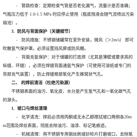
- 管路检查：定期检查气管是否老化漏气，流量计是否准确；
气瓶压力低于 1.0-1.5 MPa 时应停止使用（瓶底残液会随气流喷出污染
熔池）。
3. 防风与背面保护（关键细节）
- 防风措施：不锈钢储罐常在室外安装，微风（＞2m/s） 即可
吹散氩气保护罩。必须设置挡风屏或防风棚。
- 背面充氩保护：对于储罐的打底焊（尤其是薄壁或要求高的
纵缝、环缝），必须在焊缝背面通氩气保护（可使用可溶纸或专门的
背部充气装置），防止焊缝根部氧化产生蜂窝状气孔。
二、 的焊前清洁（杜绝污染源）
不锈钢表面的油污、氧化皮、水分是产生氢气孔和一氧化碳气孔
的源头。
1. 坡口与焊丝清理
- 化学清洗：焊前必须用丙酮或无水乙醇擦拭坡口两侧各20m
m范围及焊丝表面，彻底去除油污、油漆、标记笔痕迹。
- 机械清理：用不锈钢专用钢丝刷或砂轮片打磨坡口，去除氧