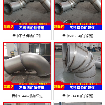
晋中不锈钢船舶管件
晋中S31254船舶管道
晋中1.4462船舶管道
晋中1.4410船舶管道