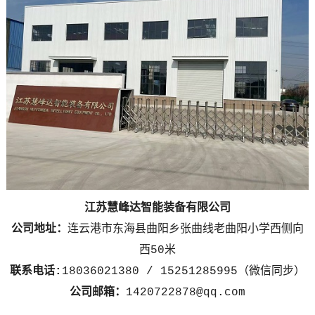
江苏慧峰达智能装备有限公司
公司地址：
连云港市东海县曲阳乡张曲线老曲阳小学西侧向
西50米
联系电话:
18036021380 / 15251285995（微信同步）
公司邮箱：
1420722878@qq.com