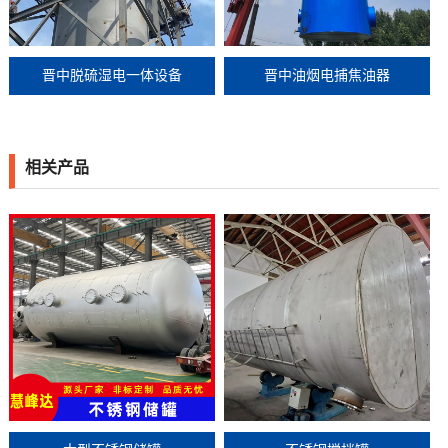
晋中脱硫湿电一体设备
晋中油烟电捕焦油器
相关产品