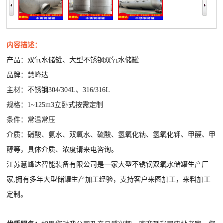
内容描述：
产品：双氧水储罐、大型不锈钢双氧水储罐
品牌：慧峰达
主材：不锈钢304/304L、316/316L
规格：1~125m3立卧式按需定制
条件：常温常压
介质：硝酸、氨水、双氧水、硫酸、氢氧化钠、氢氧化钾、甲醛、甲
醇等，具体介质、浓度请来电咨询。
江苏慧峰达智能装备有限公司是一家大型不锈钢双氧水储罐生产厂
家,拥有多年大型储罐生产加工经验，支持客户来图加工，来料加工
定制。