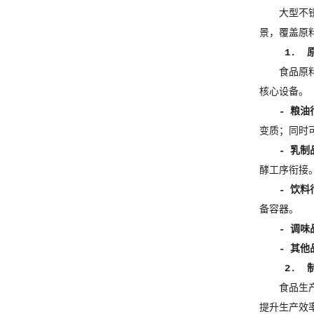
大型不
景，覆盖原
1. 
食品原
核心设备。
- 粮油
变质；同时
- 乳制
酵工序衔接
- 饮料
备容器。
- 调味
- 其他
2. 
食品生
提升生产效