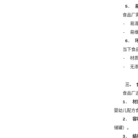
5. 
食品厂
- 易
- 易
6. 
当下食
- 材
- 无
三、 
食品厂
1. 
婴幼儿配方食
2. 
储罐）。
3. 