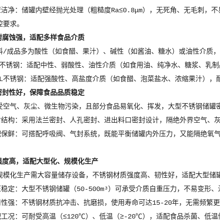
壁洁净：储罐内壁经抛光处理（粗糙度Ra≤0.8μm），无死角、无毛刺
控要求。
耐腐蚀强，适配多样食品介质
料/成品多为酸性（如食醋、果汁）、碱性（如酱油、糖水）或油性介质
04不锈钢：适配中性、弱酸性、油性介质（如食用油、纯净水、糖浆、乳
16L不锈钢：适配强酸性、高盐度介质（如食醋、泡菜盐水、浓缩果汁）
密封性好，保障食品品质稳定
受空气、灰尘、微生物污染，且部分食品易氧化、挥发，大型不锈钢储罐
封结构：采用法兰密封、人孔密封、进出料口密封设计，隔绝外界空气、
配保鲜：可搭配呼吸阀、气封系统，既能平衡储罐内外压力，又能隔绝氧
强度高，适配大型化、规模化生产
规模化生产需大容量储存设备，不锈钢材质强度高、韧性好，适配大型储
压稳定：大型不锈钢储罐（50-500m³）可承受介质自重压力，不易变
用性强：不锈钢材质抗冲击、抗磨损，使用寿命可达15-20年，无需频繁
配工况：可耐受高温（≤120℃）、低温（≥-20℃），适配食品杀菌、低