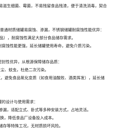
，不易滋生细菌、霉菌，不易残留食品残渣，便于清洗消毒，契合
，普通材质储罐易腐蚀、渗漏，不锈钢储罐耐腐蚀性能优异：
制品），耐腐蚀性满足大部分食品储存需求。
，耐腐蚀性能更强，延长储罐使用寿命，避免介质污染。
密封性优异，从根源保障储存品质：
灰尘、蚊虫，杜绝二次污染。
气，避免食品氧化变质（如食用油酸败、酒类挥发），延长储
罐的设计与使用需求：
形、渗漏，适配立式、卧式等多种安装方式，占地灵活。
更换，降低食品厂设备投入成本。
温储存等特殊工况，无材质损坏风险。