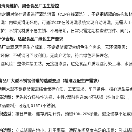
易清洗维护，契合食品厂卫生管控
需定期对储存设备进行清洗消毒（CIP在线清洗），不锈钢储罐的结构和
清洗：内壁光滑无死角，可通过CIP在线清洗系统实现自动清洗，无需人
维护：不锈钢材质不易生锈、不易结垢，日常只需定期检查密封件、阀门
环保合规，适配食品厂绿色生产要求
品厂需满足环保生产标准，不锈钢储罐契合绿色生产需求，无环保隐患：
质环保：不锈钢可回收利用，无废弃污染，符合绿色环保理念。
渗漏风险：整体焊接工艺，无接缝渗漏，避免食品介质泄漏污染土壤、水
食品厂大型不锈钢储罐的选型要点（精准匹配生产需求）
选用大型不锈钢储罐需结合储存介质、工艺需求、车间条件，核心选型要
材质选型：
优先按介质特性选择，中性/弱酸性选304不锈钢（性价比高），
品原料）可选用316Ti不锈钢。
容积选型：
按日产量、储存周期计算，预留10%-20%余量，避免储存不足或浪
结构选型：
立式储罐占地小、利用率高，适配车间高度充足的场景；卧式储