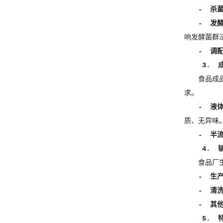
- 杀
- 发
响发酵菌群
- 调
3. 
食品成
求。
- 液
质、无异味
- 半
4. 
食品厂
- 生
- 清
- 其
5. 