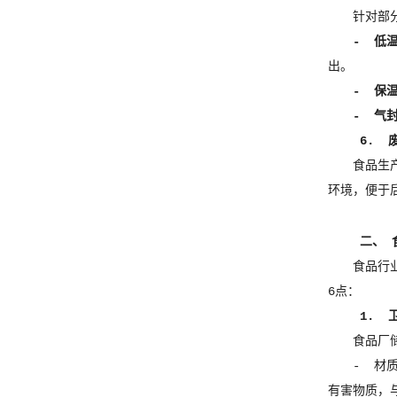
针对部
- 低
出。
- 保
- 气
6. 
食品生
环境，便于
二、 
食品行
6点：
1. 
食品厂
- 材
有害物质，