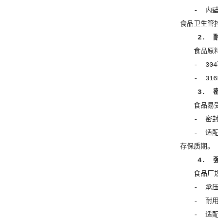
- 内
食品卫生管
2. 
食品原
- 3
- 3
3. 
食品易
- 密
- 适
存保质期。
4. 
食品厂
- 承
- 耐
- 适