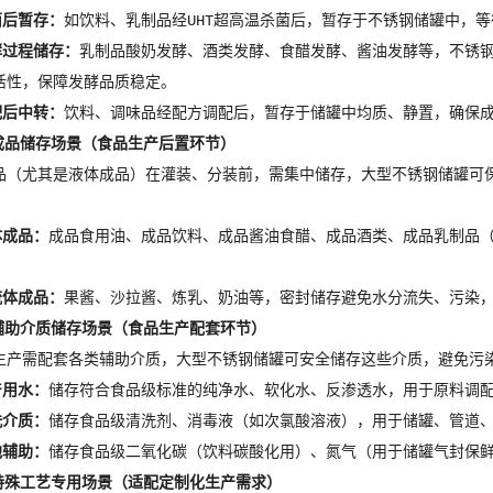
菌后暂存：
如饮料、乳制品经UHT超高温杀菌后，暂存于不锈钢储罐中，
酵过程储存：
乳制品酸奶发酵、酒类发酵、食醋发酵、酱油发酵等，不锈
活性，保障发酵品质稳定。
配后中转：
饮料、调味品经配方调配后，暂存于储罐中均质、静置，确保
成品储存场景（食品生产后置环节）
品（尤其是液体成品）在灌装、分装前，需集中储存，大型不锈钢储罐可
体成品：
成品食用油、成品饮料、成品酱油食醋、成品酒类、成品乳制品
。
流体成品：
果酱、沙拉酱、炼乳、奶油等，密封储存避免水分流失、污染
辅助介质储存场景（食品生产配套环节）
生产需配套各类辅助介质，大型不锈钢储罐可安全储存这些介质，避免污
产用水：
储存符合食品级标准的纯净水、软化水、反渗透水，用于原料调
洗介质：
储存食品级清洗剂、消毒液（如次氯酸溶液），用于储罐、管道、
他辅助：
储存食品级二氧化碳（饮料碳酸化用）、氮气（用于储罐气封保
特殊工艺专用场景（适配定制化生产需求）