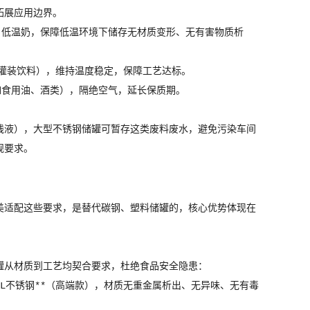
拓展应用边界。
、低温奶，保障低温环境下储存无材质变形、无有害物质析
灌装饮料），维持温度稳定，保障工艺达标。
如食用油、酒类），隔绝空气，延长保质期。
残液），大型不锈钢储罐可暂存这类废料废水，避免污染车间
规要求。
美适配这些要求，是替代碳钢、塑料储罐的，核心优势体现在
钢储罐从材质到工艺均契合要求，杜绝食品安全隐患：
16L不锈钢**（高端款），材质无重金属析出、无异味、无有毒