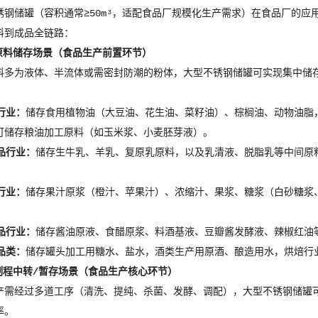
锈钢储罐（容积通常≥50m³，适配食品厂规模化生产需求）在食品厂的应
料到成品全链路：
原料储存场景（食品生产前置环节）
料多为液体、半流体或需密封防潮的粉体，大型不锈钢储罐可实现集中储
行业：
储存食用植物油（大豆油、花生油、菜籽油）、棕榈油、动物油脂
可储存粮油加工原料（如玉米浆、小麦胚芽液）。
品行业：
储存生牛乳、羊乳、复原乳原料，以及乳清液、脱脂乳等中间原
。
行业：
储存果汁原浆（橙汁、苹果汁）、浓缩汁、果浆、糖浆（白砂糖浆
品行业：
储存酱油原液、食醋原浆、料酒基液、豆瓣酱发酵液、辣椒红油
品类：
储存罐头加工用糖水、盐水，酒类生产用原酒、酿造用水，烘焙行
制程中转/暂存场景（食品生产核心环节）
产需经过多道工序（清洗、提纯、杀菌、发酵、调配），大型不锈钢储罐
率。