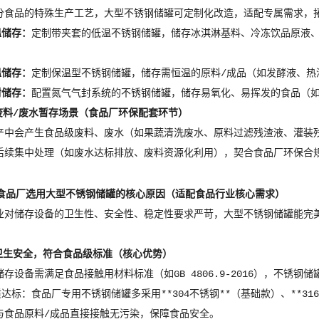
分食品的特殊生产工艺，大型不锈钢储罐可定制化改造，适配专属需求，
温储存：
定制带夹套的低温不锈钢储罐，储存冰淇淋基料、冷冻饮品原液
温储存：
定制保温型不锈钢储罐，储存需恒温的原料/成品（如发酵液、热
封储存：
配置氮气气封系统的不锈钢储罐，储存易氧化、易挥发的食品（
废料/废水暂存场景（食品厂环保配套环节）
产中会产生食品级废料、废水（如果蔬清洗废水、原料过滤残渣液、灌装
后续集中处理（如废水达标排放、废料资源化利用），契合食品厂环保合
食品厂选用大型不锈钢储罐的核心原因（适配食品行业核心需求）
业对储存设备的卫生性、安全性、稳定性要求严苛，大型不锈钢储罐能完
卫生安全，符合食品级标准（核心优势）
储存设备需满足食品接触用材料标准（如GB 4806.9-2016），不锈
质达标：食品厂专用不锈钢储罐多采用**304不锈钢**（基础款）、**3
与食品原料/成品直接接触无污染，保障食品安全。