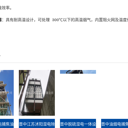
维效率。
靠
：具有耐高温设计，可处理 300℃以下的高温烟气，内置阻火网及温
片
电捕焦油
晋中江苏沭阳湿电除
晋中脱硫湿电一体设
晋中油烟电捕