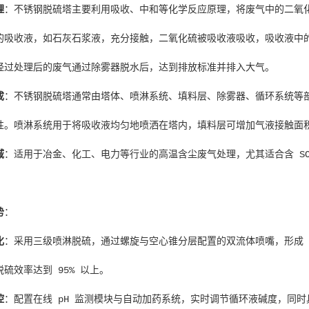
理
：不锈钢脱硫塔主要利用吸收、中和等化学反应原理，将废气中的二氧
的吸收液，如石灰石浆液，充分接触，二氧化硫被吸收液吸收，吸收液中
经过处理后的废气通过除雾器脱水后，达到排放标准并排入大气。
成
：不锈钢脱硫塔通常由塔体、喷淋系统、填料层、除雾器、循环系统等部分
性。喷淋系统用于将吸收液均匀地喷洒在塔内，填料层可增加气液接触面
域
：适用于冶金、化工、电力等行业的高温含尘废气处理，尤其适合含 SO
势
：
化
：采用三级喷淋脱硫，通过螺旋与空心锥分层配置的双流体喷嘴，形成 5
硫效率达到 95% 以上。
控
：配置在线 pH 监测模块与自动加药系统，实时调节循环液碱度，同