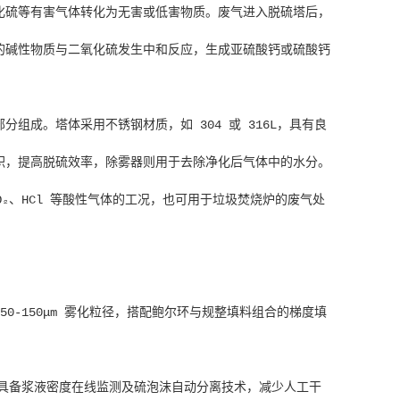
化硫等有害气体转化为无害或低害物质。废气进入脱硫塔后，
的碱性物质与二氧化硫发生中和反应，生成亚硫酸钙或硫酸钙
组成。塔体采用不锈钢材质，如 304 或 316L，具有良
积，提高脱硫效率，除雾器则用于去除净化后气体中的水分。
₂、HCl 等酸性气体的工况，也可用于垃圾焚烧炉的废气处
0-150μm 雾化粒径，搭配鲍尔环与规整填料组合的梯度填
时具备浆液密度在线监测及硫泡沫自动分离技术，减少人工干