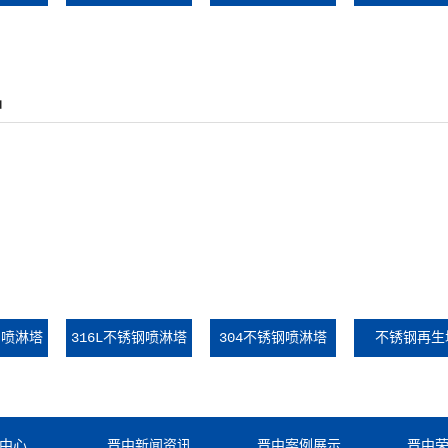
尘器工地现场
备
品
钢喷淋塔
316L不锈钢喷淋塔
304不锈钢喷淋塔
不锈钢再生
中心
晋中新闻资讯
晋中案例展示
晋中