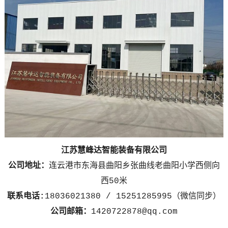
江苏慧峰达智能装备有限公司
公司地址：
连云港市东海县曲阳乡张曲线老曲阳小学西侧向
西50米
联系电话:
18036021380 / 15251285995（微信同步）
公司邮箱：
1420722878@qq.com