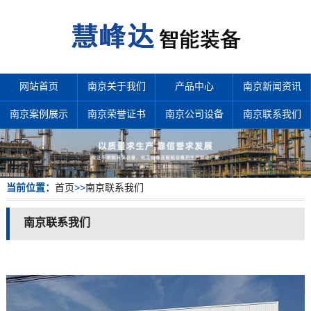
网站首页
南京关于我们
产品中心
南京新闻资讯
南京案例展示
南京荣誉证书
南京公司设备
南京联系我们
当前位置：
首页
>>
南京联系我们
南京联系我们