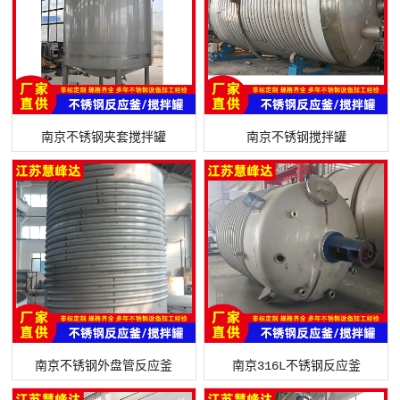
南京不锈钢夹套搅拌罐
南京不锈钢搅拌罐
南京不锈钢外盘管反应釜
南京316L不锈钢反应釜