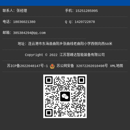
联系人：张经理
手机：15251285995
电话：18036021380
Q Q：1420722878
邮箱：385384294@qq.com
地址：连云港市东海县曲阳乡张曲线老曲阳小学西侧向西50米
Copyright © 2022 江苏慧峰达智能装备有限公司
苏ICP备2022048147号-1
苏公网安备 32072202010498号
XML地图