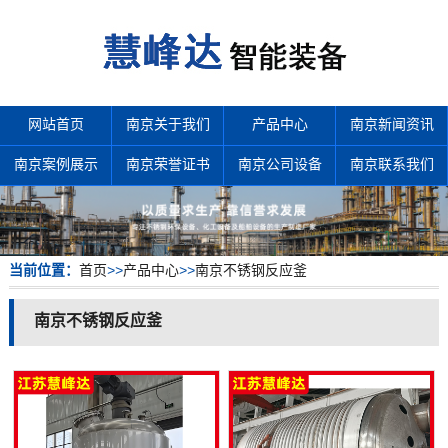
网站首页
南京关于我们
产品中心
南京新闻资讯
南京案例展示
南京荣誉证书
南京公司设备
南京联系我们
当前位置：
首页
>>
产品中心
>>
南京不锈钢反应釜
南京不锈钢反应釜