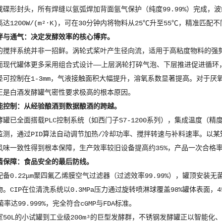
碟形封头，所有焊缝以氩弧焊加背面氩气保护（纯度99.99%）完成，波
达1200W/(m²·K)，可在30分钟内将物料从25℃升至55℃，精准匹
拌与通气：决定发酵效率的核心博弈。
的搅拌系统并非一招鲜。涡轮式桨叶产生径向流，适用于高粘度物料的强
而现代罐体更多采用组合式设计——上层涡轮打碎气泡、下层推进促进循环
径可控制在1-3mm，气液接触面积大幅提升，溶氧系数显著提高。对于
正是白酒发酵罐气密性要求极高的根本原因。
能控制：从经验酿酒到数据酿酒的跨越。
罐已全面搭载PLC控制系统（如西门子S7-1200系列），集成温度（精度±0
监测，通过PID算法自动调节加热/冷却功率、搅拌转速与补料速率。以
味一致性得到根本保障，生产效率较旧设备提高约35%，产品一次合格率从9
菌保障：食品安全的最后防线。
备0.22μm聚四氟乙烯膜空气过滤器（过滤效率99.99%），罐顶安装无菌
。CIP在位清洗系统以0.3MPa压力通过旋转喷淋球覆盖98%罐体表面，45
率达99.999%，完全符合cGMP与FDA标准。
室50L的小试罐到工业级200m³的巨型发酵群，不锈钢发酵罐正以智能