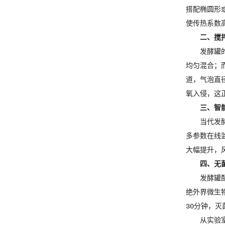
搭配椭圆形或
使传热系数高
二、搅
发酵罐
均匀混合；
道，气泡直
氧入侵，这
三、智
当代发酵
多参数在线
大幅提升，风
四、无
发酵罐配
绝外界微生物
30分钟，灭菌
从实验