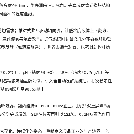
纹高度≤0.5mm，彻底消除清洁死角。夹套或盘管式换热结构
配不同菌种的温度曲线。
剪切需求；推进式桨叶驱动轴向流，让低粘度液体上下翻滚、
，兼顾溶氧与混合效率。通气系统则配备微孔分布器或环形管
厌氧型发酵（如酒精酿造），则省去通气装置，以密封结构杜绝
.2℃）、pH（精度±0.03）、溶氧（精度±0.2mg/L）等
某知名精酿啤酒品牌为例，引入全自动发酵系统后，批次稳定性
3%跃升至98.5%以上。
呼吸器，罐内维持0.01-0.03MPa正压，形成"双重屏障"隔
分钟完成清洗；SIP在位灭菌则以121℃、0.1MPa蒸汽作用
化、大型化、连续化的姿态，重新定义食品工业的生产边界。它