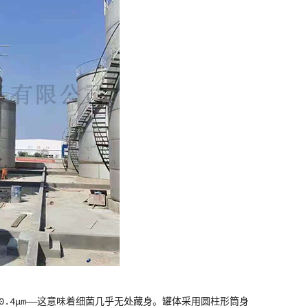
≤0.4μm——这意味着细菌几乎无处藏身。罐体采用圆柱形筒身