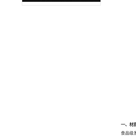
一、材
食品级发