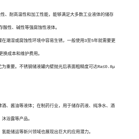
腐蚀性、耐高温性和加工性能，能够满足大多数工业液体的储存
储存酸性、碱性等强腐蚀性液体。
在潮湿或腐蚀性环境中容易生锈，一般使用3至5年就需要更
备更换成本和维护费用。
重要。不锈钢储液罐内壁抛光后表面粗糙度可达Ra≤0.8μ
啤酒、酱油等液体；在制药行业，用于储存药液、纯净水、酒
、沐浴露等产品。
、氢能储运等新兴领域也展现出巨大的应用潜力。