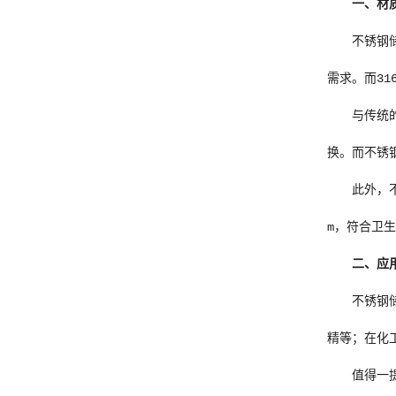
一、材
不锈钢
需求。而3
与传统
换。而不锈
此外，
m，符合卫
二、应
不锈钢
精等；在化
值得一