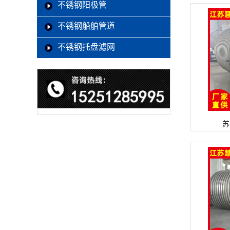
不锈钢阳极管
不锈钢船舶管道
不锈钢托盘滤网
苏