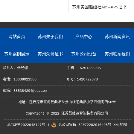
苏州美国船级社ABS-WPS证书
网站首页
苏州关于我们
产品中心
苏州新闻资讯
苏州案例展示
苏州荣誉证书
苏州公司设备
苏州联系我们
联系人：张经理
手机：15251285995
电话：18036021380
Q Q：1420722878
邮箱：385384294@qq.com
地址：连云港市东海县曲阳乡张曲线老曲阳小学西侧向西50米
Copyright © 2022 江苏慧峰达智能装备有限公司
苏ICP备2022048147号-1
苏公网安备 32072202010498号
XML地图