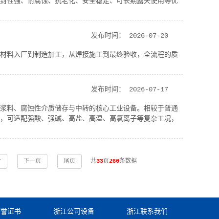
封性强、耐腐蚀、抗老化、安全稳定、可长期露天使用等优
发布时间：
2026-07-20
材料入厂到制造加工，从焊接施工到最终验收，全流程的质
发布时间：
2026-07-17
浆料、腐蚀性介质储存与中转的核心工业设备。相较于普通
，可适配强酸、强碱、高盐、高温、高氯离子等复杂工况，
7
下一页
尾页
共
33
页
260
条数据
荣誉证书
浙江公司设备
浙江联系我们