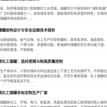
金、制药等强腐蚀介质密集的工业领域，储罐早已不是简单的“储料容器
广泛的基础强酸之一，具有强挥发性、强腐蚀性和易渗透的特性，对储存
储罐凭借适配性的...
储罐结构设计与安全运维技术探析
业脱硫脱硝、废气治理、化工生产的常用辅料，具有挥发性、弱腐蚀性、
现内壁锈蚀、介质污染、渗漏等问题，普通塑料储罐则存在承压能力弱、
的储存需求。不锈钢氨...
钢化工储罐：选材逻辑与制造质量控制
生产体系中，介质的储存与转运是连接上下游工艺的关键环节。不锈钢化
、盐及有机溶剂等危险化学品储存的设备。不同于通用容器，化工储罐的
个环节都直接关乎生...
钢化工储罐非标定制生产厂家
储罐是化工、环保、电力、新能源、危废处理及船舶工程领域的核心储存