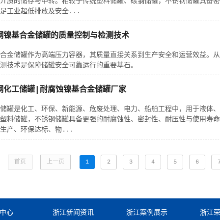
介质的储存与中转。相较于传统塑料储罐、碳钢储罐，不锈钢储罐具备密
足工业超低排放及安全...
钢镍基合金储罐的质量控制与检测技术
合金储罐作为高端压力容器，其质量直接关系到生产安全和运营效益。从
测技术是保障储罐安全可靠运行的重要基石。
钢化工储罐|耐腐蚀镍基合金储罐厂家
储罐是化工、环保、新能源、危废处理、电力、船舶工程中，用于液体、
塑料储罐，不锈钢储罐具备更强的耐腐蚀性、密封性、耐压性与使用寿命
生产、环保达标、物...
首页
上一页
1
2
3
4
5
6
中心
浙江新闻资讯
浙江案例展示
浙江