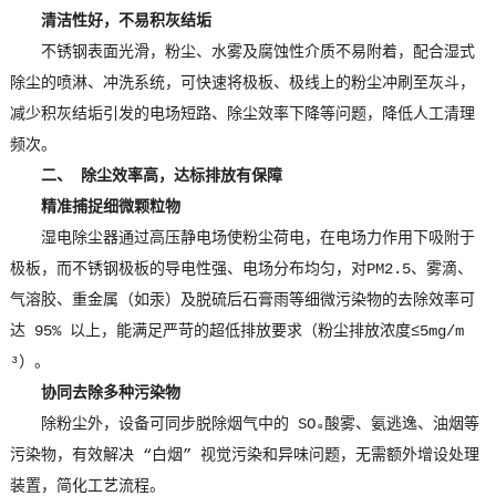
清洁性好，不易积灰结垢
不锈钢表面光滑，粉尘、水雾及腐蚀性介质不易附着，配合湿式
除尘的喷淋、冲洗系统，可快速将极板、极线上的粉尘冲刷至灰斗，
减少积灰结垢引发的电场短路、除尘效率下降等问题，降低人工清理
频次。
二、 除尘效率高，达标排放有保障
精准捕捉细微颗粒物
湿电除尘器通过高压静电场使粉尘荷电，在电场力作用下吸附于
极板，而不锈钢极板的导电性强、电场分布均匀，对PM2.5、雾滴、
气溶胶、重金属（如汞）及脱硫后石膏雨等细微污染物的去除效率可
达 95% 以上，能满足严苛的超低排放要求（粉尘排放浓度≤5mg/m
³）。
协同去除多种污染物
除粉尘外，设备可同步脱除烟气中的 SO₃酸雾、氨逃逸、油烟等
污染物，有效解决 “白烟” 视觉污染和异味问题，无需额外增设处理
装置，简化工艺流程。