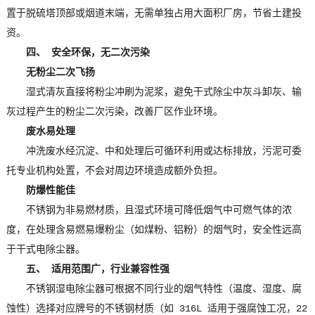
置于脱硫塔顶部或烟道末端，无需单独占用大面积厂房，节省土建投
资。
四、 安全环保，无二次污染
无粉尘二次飞扬
湿式清灰直接将粉尘冲刷为泥浆，避免干式除尘中灰斗卸灰、输
灰过程产生的粉尘二次污染，改善厂区作业环境。
废水易处理
冲洗废水经沉淀、中和处理后可循环利用或达标排放，污泥可委
托专业机构处置，不会对周边环境造成额外负担。
防爆性能佳
不锈钢为非易燃材质，且湿式环境可降低烟气中可燃气体的浓
度，在处理含易燃易爆粉尘（如煤粉、铝粉）的烟气时，安全性远高
于干式电除尘器。
五、 适用范围广，行业兼容性强
不锈钢湿电除尘器可根据不同行业的烟气特性（温度、湿度、腐
蚀性）选择对应牌号的不锈钢材质（如 316L 适用于强腐蚀工况，22