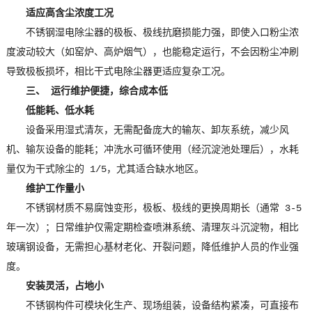
适应高含尘浓度工况
不锈钢湿电除尘器的极板、极线抗磨损能力强，即使入口粉尘浓
度波动较大（如窑炉、高炉烟气），也能稳定运行，不会因粉尘冲刷
导致极板损坏，相比干式电除尘器更适应复杂工况。
三、 运行维护便捷，综合成本低
低能耗、低水耗
设备采用湿式清灰，无需配备庞大的输灰、卸灰系统，减少风
机、输灰设备的能耗；冲洗水可循环使用（经沉淀池处理后），水耗
量仅为干式除尘的 1/5，尤其适合缺水地区。
维护工作量小
不锈钢材质不易腐蚀变形，极板、极线的更换周期长（通常 3-5
年一次）；日常维护仅需定期检查喷淋系统、清理灰斗沉淀物，相比
玻璃钢设备，无需担心基材老化、开裂问题，降低维护人员的作业强
度。
安装灵活，占地小
不锈钢构件可模块化生产、现场组装，设备结构紧凑，可直接布