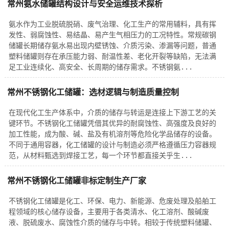
常州氨水储罐结构设计与安全运维技术探析
氨水作为工业脱硫脱硝、废气治理、化工生产的常用辅料，具有挥
发性、弱腐蚀性、易结晶、易产生气相压力的工况特性。常规碳钢
储罐长期储存氨水易出现内壁锈蚀、介质污染、渗漏等问题，普通
塑料储罐则存在承压能力弱、耐温性差、老化开裂等缺陷，无法满
足工业连续化、高安全、长周期的储存需求。不锈钢氨...
常州不锈钢化工储罐：选材逻辑与制造质量控制
在现代化工生产体系中，介质的储存与转运是连接上下游工艺的关
键环节。不锈钢化工储罐凭借其优异的耐腐蚀性、高强度及良好的
加工性能，成为酸、碱、盐及有机溶剂等危险化学品储存的设备。
不同于通用容器，化工储罐的设计与制造必须严格遵循压力容器规
范，从材料甄选到焊接工艺，每一个环节都直接关乎生...
常州不锈钢化工储罐非标定制生产厂家
不锈钢化工储罐是化工、环保、电力、新能源、危废处理及船舶工
程领域的核心储存设备，主要用于各类清水、化工溶剂、酸碱废
液、脱硫废水、腐蚀性介质的储存与中转。相较于传统塑料储罐、