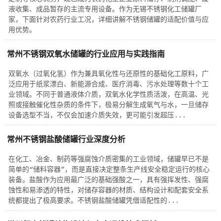
液收集、成品暂存的主流专用设备。作为无锡不锈钢化工储罐厂
家，下面针对农药行业工况，详细讲解不锈钢储罐的适配价值与应
用优势。
常州不锈钢双氧水储罐的行业应用与实践指南
双氧水（过氧化氢）作为兼具氧化性与还原性的基础化工原料，广
泛应用于纸浆漂白、新能源合成、医疗消毒、污水处理等数十个工
业领域。不同于普通液体介质，双氧水化学性质活泼，在高温、光
照或接触催化性杂质的条件下，极易分解生成氧气与水，一旦储存
设备选型不当，不仅会加速介质失效，更可能引发超压...
常州不锈钢盐酸储罐行业深度分析
在化工、冶金、制药等强腐蚀介质密集的工业领域，储罐早已不是
简单的“储料容器”，而是直接决定整条生产线安全稳定运行的核心
装备。盐酸作为应用最广泛的基础强酸之一，具有强挥发性、强腐
蚀性和易渗透的特性，对储存容器的材质、结构设计和配套安全系
统都提出了极高要求。不锈钢盐酸储罐凭借适配性的...