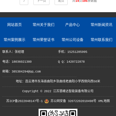
7
下一页
尾页
共
14
页
105
条数据
网站首页
常州关于我们
产品中心
常州新闻资讯
常州案例展示
常州荣誉证书
常州公司设备
常州联系我们
联系人：张经理
手机：15251285995
电话：18036021380
Q Q：1420722878
邮箱：385384294@qq.com
地址：连云港市东海县曲阳乡张曲线老曲阳小学西侧向西50米
Copyright © 2022 江苏慧峰达智能装备有限公司
苏ICP备2022048147号-1
苏公网安备 32072202010498号
XML地图