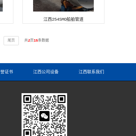
江西254SMO船舶管道
尾页
共
2
页
15
条数据
荣誉证书
江西公司设备
江西联系我们