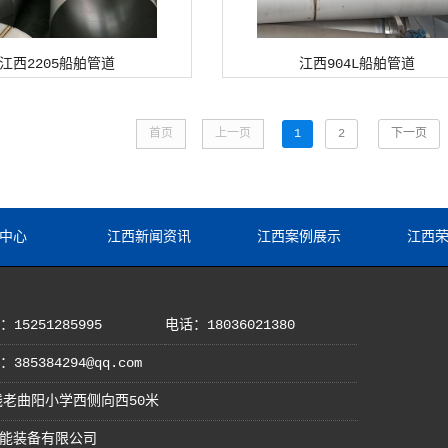
江西2205船舶管道
江西904L船舶管道
首页
上一页
1
2
下一页
中心
江西新闻资讯
江西案例展示
江西
15251285995
电话：18036021380
385384294@qq.com
老曲阳小学西侧向西50米
峰达智能装备有限公司