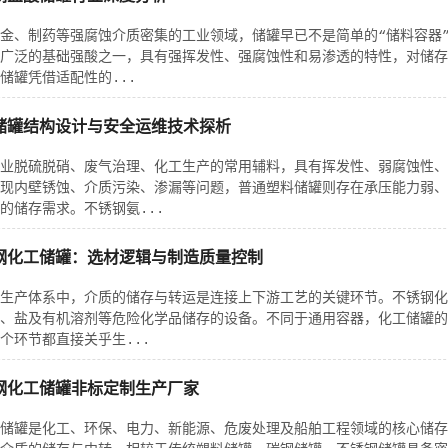
金、制药等强腐蚀介质密集的工业领域，储罐早已不是简单的“储料容器
广泛的基础强酸之一，具有强挥发性、强腐蚀性和易渗透的特性，对储存
储罐凭借适配性的...
储罐结构设计与安全运维技术探析
业脱硫脱硝、废气治理、化工生产的常用辅料，具有挥发性、弱腐蚀性、
现内壁锈蚀、介质污染、渗漏等问题，普通塑料储罐则存在承压能力弱、
的储存需求。不锈钢氨...
钢化工储罐：选材逻辑与制造质量控制
生产体系中，介质的储存与转运是连接上下游工艺的关键环节。不锈钢化
、盐及有机溶剂等危险化学品储存的设备。不同于通用容器，化工储罐的
个环节都直接关乎生...
钢化工储罐非标定制生产厂家
储罐是化工、环保、电力、新能源、危废处理及船舶工程领域的核心储存