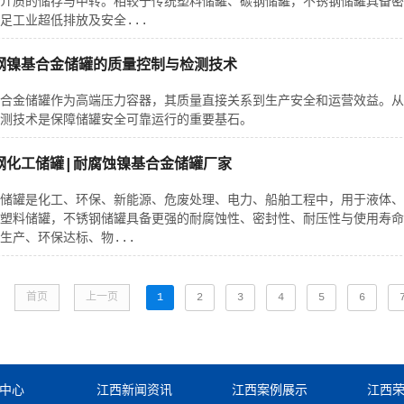
介质的储存与中转。相较于传统塑料储罐、碳钢储罐，不锈钢储罐具备密
足工业超低排放及安全...
钢镍基合金储罐的质量控制与检测技术
合金储罐作为高端压力容器，其质量直接关系到生产安全和运营效益。从
测技术是保障储罐安全可靠运行的重要基石。
钢化工储罐|耐腐蚀镍基合金储罐厂家
储罐是化工、环保、新能源、危废处理、电力、船舶工程中，用于液体、
塑料储罐，不锈钢储罐具备更强的耐腐蚀性、密封性、耐压性与使用寿命
生产、环保达标、物...
首页
上一页
1
2
3
4
5
6
中心
江西新闻资讯
江西案例展示
江西