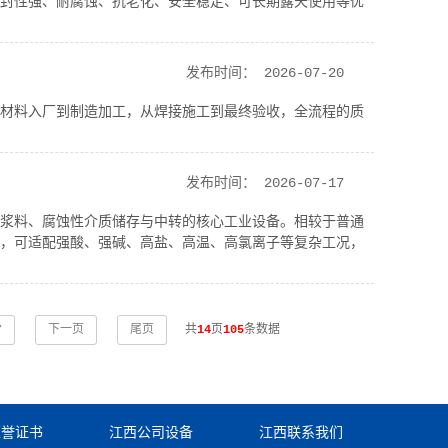
封性强、耐腐蚀、抗老化、安全稳定、可长期露天使用等优
发布时间：
2026-07-20
材料入厂到制造加工，从焊接施工到最终验收，全流程的质
发布时间：
2026-07-17
浆料、腐蚀性介质储存与中转的核心工业设备。相较于普通
，可适配强酸、强碱、高盐、高温、高氯离子等复杂工况，
7
下一页
尾页
共
14
页
105
条数据
荣誉证书
江西公司设备
江西联系我们