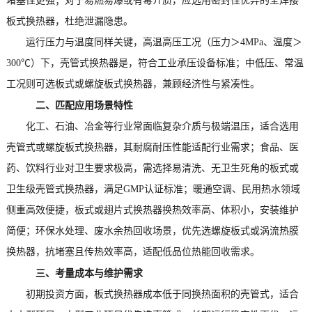
堵塞性更强；对于易燃易爆或有毒介质，应选用密封性优异的全焊接
板式换热器，杜绝泄漏隐患。
运行压力与温度同样关键，高温高压工况（压力＞4MPa、温度＞
300℃）下，壳管式换热器是，符合工业承压设备标准；中低压、常温
工况则可选板式或螺旋板式换热器，兼顾经济性与紧凑性。
二、匹配应用场景特性
化工、石油、冶金等行业常面临复杂介质与极端温压，适合选用
壳管式或螺旋板式换热器，其耐腐耐压性能适配行业需求；食品、医
药、饮料行业对卫生要求极高，需选择易清洗、无卫生死角的板式或
卫生级壳管式换热器，满足GMP认证标准；暖通空调、民用热水领域
侧重高效便捷，板式或翅片式换热器换热效率高、体积小，安装维护
简便；环保水处理、废水余热回收场景，优先选螺旋板式或涡流热膜
换热器，抗堵塞且传热效率高，适配低品位热能回收需求。
三、考量成本与维护需求
初期投资方面，板式换热器成本低于同换热面积的壳管式，适合