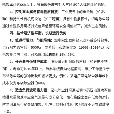
除效率可达90%以上，显著降低废气对大气环境和人体健康的影响。
3、控制重金属与有毒物质排放：
工业废气中的重金属（如汞、
砷）和持久性有机污染物（如二噁英）具有生物累积性，湿电除尘器
通过水洗作用可将其浓度降低至环境安全阈值以下，减少生态风险。
四、技术经济性平衡，长期运行优势
1、低运行阻力，节能降耗：
湿电除尘器内部无滤料或旋转部件，
运行阻力通常低于500Pa，显著低于布袋除尘器（1000-1500Pa）和
电袋复合除尘器，可降低引风机能耗10%-20%。
2、长寿命与低维护成本：
阳极管采用耐腐蚀材料（如导电不锈
钢），寿命可达10年以上；喷淋系统自动化程度高，维护工作量少于
布袋除尘器的脉冲反吹和滤袋更换。例如，某电厂湿电除尘器年维护
成本仅为布袋除尘器的60%。
3、适应负荷波动能力强：
湿电除尘器可通过调节高压电源功率和
喷淋水量快速响应废气流量和成分变化，而布袋除尘器在低负荷运行
时易因清灰不足导致糊袋，电除尘器则可能因电场强度不足导致效率
下降。