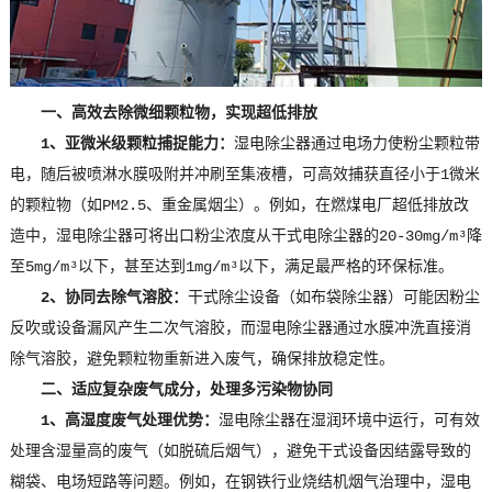
一、高效去除微细颗粒物，实现超低排放
1、亚微米级颗粒捕捉能力：
湿电除尘器通过电场力使粉尘颗粒带
电，随后被喷淋水膜吸附并冲刷至集液槽，可高效捕获直径小于1微米
的颗粒物（如PM2.5、重金属烟尘）。例如，在燃煤电厂超低排放改
造中，湿电除尘器可将出口粉尘浓度从干式电除尘器的20-30mg/m³降
至5mg/m³以下，甚至达到1mg/m³以下，满足最严格的环保标准。
2、协同去除气溶胶：
干式除尘设备（如布袋除尘器）可能因粉尘
反吹或设备漏风产生二次气溶胶，而湿电除尘器通过水膜冲洗直接消
除气溶胶，避免颗粒物重新进入废气，确保排放稳定性。
二、适应复杂废气成分，处理多污染物协同
1、高湿度废气处理优势：
湿电除尘器在湿润环境中运行，可有效
处理含湿量高的废气（如脱硫后烟气），避免干式设备因结露导致的
糊袋、电场短路等问题。例如，在钢铁行业烧结机烟气治理中，湿电