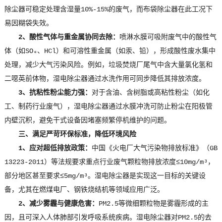
除尘器可稳定处理含湿量10%-15%的废气，而布袋除尘器在此工况下
易因糊袋失效。
2、酸性气体与重金属协同去除：
喷淋水膜可吸附废气中的酸性气
体（如SO₃、HCl）和可溶性重金属（如汞、铅），形成酸性废水集中
处理，减少大气污染风险。例如，垃圾焚烧厂尾气中含大量氯化氢和
二噁英前体物，湿电除尘器通过水洗作用可同步降低其排放浓度。
3、抗粘性粉尘能力强：
对于含油、含树脂或高粘性粉尘（如化
工、制药行业废气），湿电除尘器通过水膜冲洗可防止粉尘在阳极管
内壁沉积，避免干式设备因堵塞频繁停机维护的问题。
三、满足严苛环保标准，降低环境风险
1、应对超低排放政策：
中国《火电厂大气污染物排放标准》（GB
13223-2011）等法规要求重点行业废气颗粒物排放浓度≤10mg/m³，
部分地区甚至要求≤5mg/m³。湿电除尘器是实现这一目标的关键设
备，尤其在燃煤电厂、钢铁烧结机等领域应用广泛。
2、减少雾霾与健康危害：
PM2.5等微细颗粒物是雾霾形成的主
因，且可深入人体肺部引发呼吸系统疾病。湿电除尘器对PM2.5的去