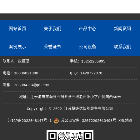
网站首页
关于我们
产品中心
新闻资讯
案例展示
荣誉证书
公司设备
联系我们
联系人：张经理
手机：15251285995
电话：18036021380
Q Q：1420722878
邮箱：385384294@qq.com
地址：连云港市东海县曲阳乡张曲线老曲阳小学西侧向西50米
Copyright © 2022 江苏慧峰达智能装备有限公司
苏ICP备2022048147号-1
苏公网安备 32072202010498号
XML地图