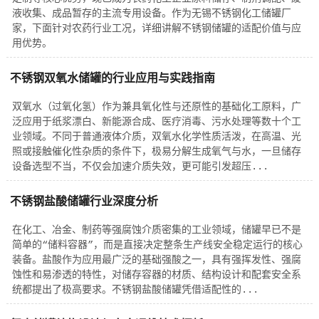
液收集、成品暂存的主流专用设备。作为无锡不锈钢化工储罐厂
家，下面针对农药行业工况，详细讲解不锈钢储罐的适配价值与应
用优势。
不锈钢双氧水储罐的行业应用与实践指南
双氧水（过氧化氢）作为兼具氧化性与还原性的基础化工原料，广
泛应用于纸浆漂白、新能源合成、医疗消毒、污水处理等数十个工
业领域。不同于普通液体介质，双氧水化学性质活泼，在高温、光
照或接触催化性杂质的条件下，极易分解生成氧气与水，一旦储存
设备选型不当，不仅会加速介质失效，更可能引发超压...
不锈钢盐酸储罐行业深度分析
在化工、冶金、制药等强腐蚀介质密集的工业领域，储罐早已不是
简单的“储料容器”，而是直接决定整条生产线安全稳定运行的核心
装备。盐酸作为应用最广泛的基础强酸之一，具有强挥发性、强腐
蚀性和易渗透的特性，对储存容器的材质、结构设计和配套安全系
统都提出了极高要求。不锈钢盐酸储罐凭借适配性的...