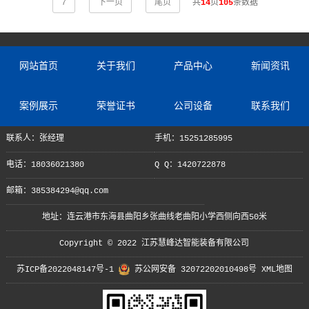
7
下一页
尾页
共
14
页
105
条数据
网站首页
关于我们
产品中心
新闻资讯
案例展示
荣誉证书
公司设备
联系我们
联系人：张经理
手机：15251285995
电话：18036021380
Q Q：1420722878
邮箱：385384294@qq.com
地址：连云港市东海县曲阳乡张曲线老曲阳小学西侧向西50米
Copyright © 2022 江苏慧峰达智能装备有限公司
苏ICP备2022048147号-1
苏公网安备 32072202010498号
XML地图