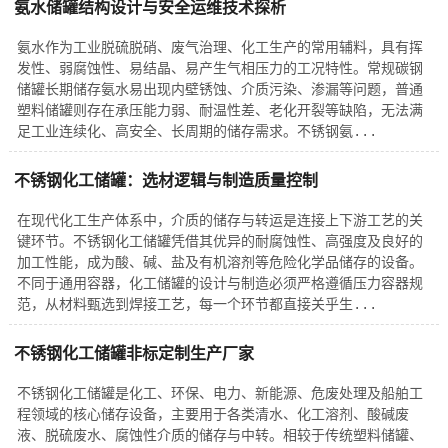
氨水储罐结构设计与安全运维技术探析
氨水作为工业脱硫脱硝、废气治理、化工生产的常用辅料，具有挥
发性、弱腐蚀性、易结晶、易产生气相压力的工况特性。常规碳钢
储罐长期储存氨水易出现内壁锈蚀、介质污染、渗漏等问题，普通
塑料储罐则存在承压能力弱、耐温性差、老化开裂等缺陷，无法满
足工业连续化、高安全、长周期的储存需求。不锈钢氨...
不锈钢化工储罐：选材逻辑与制造质量控制
在现代化工生产体系中，介质的储存与转运是连接上下游工艺的关
键环节。不锈钢化工储罐凭借其优异的耐腐蚀性、高强度及良好的
加工性能，成为酸、碱、盐及有机溶剂等危险化学品储存的设备。
不同于通用容器，化工储罐的设计与制造必须严格遵循压力容器规
范，从材料甄选到焊接工艺，每一个环节都直接关乎生...
不锈钢化工储罐非标定制生产厂家
不锈钢化工储罐是化工、环保、电力、新能源、危废处理及船舶工
程领域的核心储存设备，主要用于各类清水、化工溶剂、酸碱废
液、脱硫废水、腐蚀性介质的储存与中转。相较于传统塑料储罐、