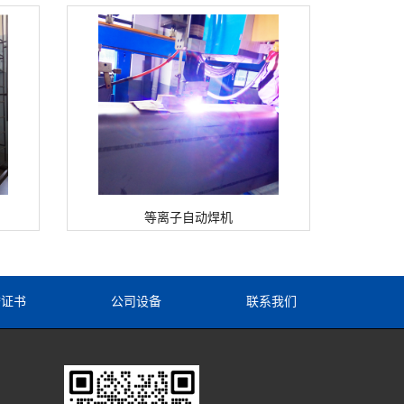
等离子自动焊机
誉证书
公司设备
联系我们