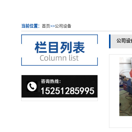
当前位置：
首页
>>
公司设备
公司设