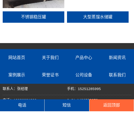
不锈钢稳压罐
大型蒸馏水储罐
网站首页
关于我们
产品中心
新闻资讯
案例展示
荣誉证书
公司设备
联系我们
联系人：张经理
手机：15251285995
电话：18036021380
Q Q：1420722878
电话
短信
返回顶部
邮箱：385384294@qq.com
地址：连云港市东海县曲阳乡张曲线老曲阳小学西侧向西50米