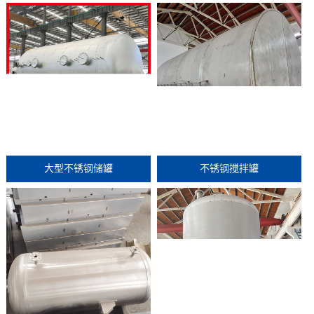
大型不锈钢储罐
不锈钢搅拌罐